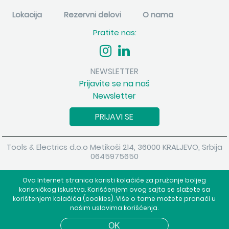
Lokacija
Rezervni delovi
O nama
Pratite nas:
NEWSLETTER
Prijavite se na naš
Newsletter
PRIJAVI SE
Tools & Electrics d.o.o Metikoši 214, 36000 KRALJEVO, Srbija
0645975650
Copyright 2026 Tools & Electrics d.o.o Sva prava su zadržana.
Ova Internet stranica koristi kolačiće za pružanje boljeg
Powered by
shopen.com
korisničkog iskustva. Korišćenjem ovog sajta se slažete sa
korištenjem kolačića (cookies). Više o tome možete pronaći u
našim uslovima korišćenja.