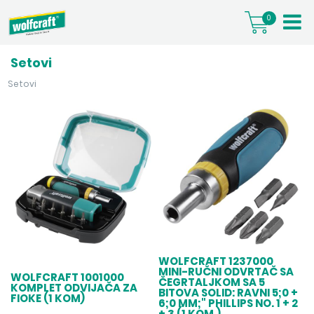
0
Setovi
Setovi
WOLFCRAFT 1237000
MINI-RUČNI ODVRTAČ SA
WOLFCRAFT 1001000
ČEGRTALJKOM SA 5
KOMPLET ODVIJAČA ZA
BITOVA SOLID: RAVNI 5;0 +
FIOKE (1 KOM)
6;0 MM;" PHILLIPS NO. 1 + 2
+ 3 (1 KOM.)