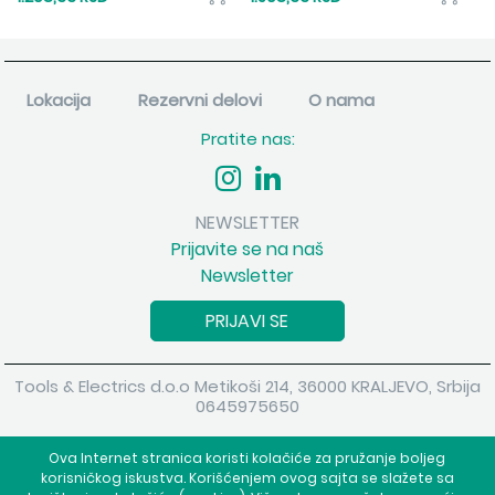
Lokacija
Rezervni delovi
O nama
Pratite nas:
NEWSLETTER
Prijavite se na naš
Newsletter
PRIJAVI SE
Tools & Electrics d.o.o Metikoši 214, 36000 KRALJEVO, Srbija
0645975650
Copyright 2026 Tools & Electrics d.o.o Sva prava su zadržana.
Ova Internet stranica koristi kolačiće za pružanje boljeg
Powered by
shopen.com
korisničkog iskustva. Korišćenjem ovog sajta se slažete sa