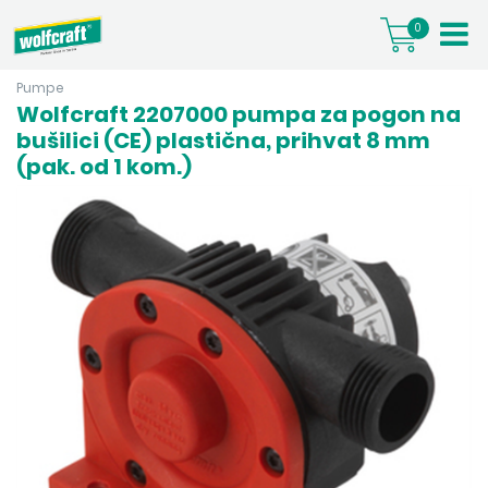
0
Pumpe
Wolfcraft 2207000 pumpa za pogon na
bušilici (CE) plastična, prihvat 8 mm
(pak. od 1 kom.)