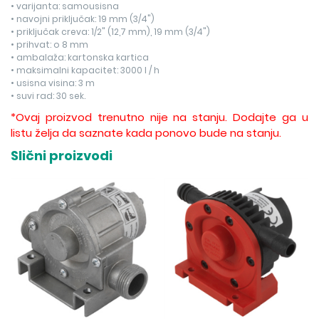
• varijanta: samousisna
• navojni priključak: 19 mm (3/4")
• priključak creva: 1/2" (12,7 mm), 19 mm (3/4")
• prihvat: o 8 mm
• ambalaža: kartonska kartica
• maksimalni kapacitet: 3000 l / h
• usisna visina: 3 m
• suvi rad: 30 sek.
*Ovaj proizvod trenutno nije na stanju. Dodajte ga u
listu želja da saznate kada ponovo bude na stanju.
Slični proizvodi