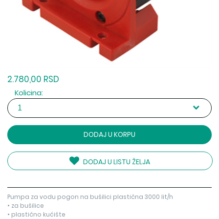
2.780,00 RSD
Kolicina:
DODAJ U KORPU
DODAJ U LISTU ŽELJA
Pumpa za vodu pogon na bušilici plastična 3000 lit/h
• za bušilice
• plastično kućište