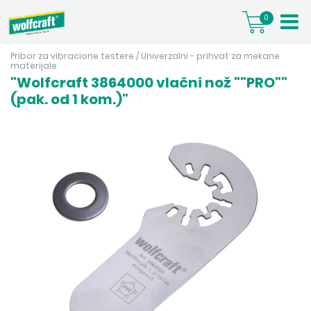
0
Pribor za vibracione testere
/
Univerzalni - prihvat za mekane
materijale
"Wolfcraft 3864000 vlačni nož ""PRO""
(pak. od 1 kom.)"