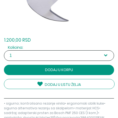
1.200,00 RSD
Kolicina:
DODAJ U KORPU
DODAJ U LISTU ŽELJA
• sigurno; kontrolisano rezanje vinila• ergonomski oblik kuke•
sigurna alternativa rezanju sa skalpelom• materijal: HCS•
sadržaj: adapterski prsten za Bosch PMF 250 CES (1 kom.)•
ambalaža: dvostruki blister??Šifra proizvoda:3864000??EAN: