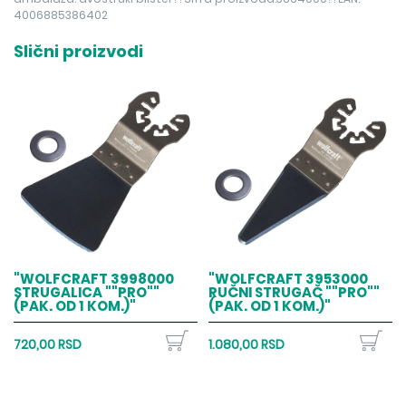
4006885386402
Slični proizvodi
"WOLFCRAFT 3998000
"WOLFCRAFT 3953000
STRUGALICA ""PRO""
RUČNI STRUGAČ ""PRO""
(PAK. OD 1 KOM.)"
(PAK. OD 1 KOM.)"
720,00 RSD
1.080,00 RSD