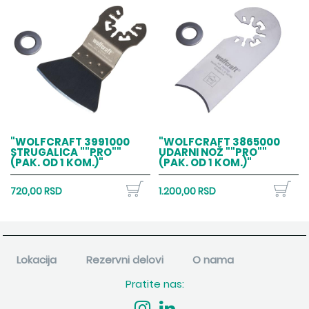
"WOLFCRAFT 3991000
"WOLFCRAFT 3865000
STRUGALICA ""PRO""
UDARNI NOŽ ""PRO""
(PAK. OD 1 KOM.)"
(PAK. OD 1 KOM.)"
720,00 RSD
1.200,00 RSD
Lokacija
Rezervni delovi
O nama
Pratite nas: