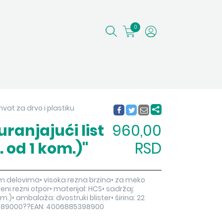
0
ihvat za drvo i plastiku
ranjajući list
960,00
. od 1 kom.)"
RSD
m delovima• visoka rezna brzina• za meko
eni rezni otpor• materijal: HCS• sadržaj:
.)• ambalaža: dvostruki blister• širina: 22
:3989000??EAN: 4006885398900