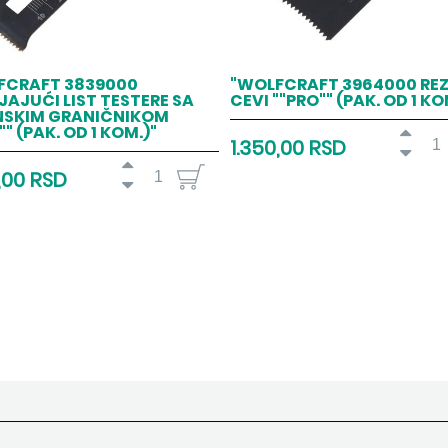
FCRAFT 3839000
"WOLFCRAFT 3964000 RE
AJUĆI LIST TESTERE SA
CEVI ""PRO"" (PAK. OD 1 KO
NSKIM GRANIČNIKOM
"" (PAK. OD 1 KOM.)"
1.350,00 RSD
,00 RSD