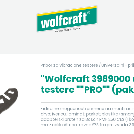
Pribor za vibracione testere
/
Univerzalni - pr
"Wolfcraft 3989000 u
testere ""PRO"" (pak
• idealne mogućnosti primene na montirani
drvo; ivericu; laminat; parket; plastika• smanj
adapterski prsten za Bosch PMF 250 CES (1 kom
mm• oblik oštrica: ravna??Šifra proizvoda