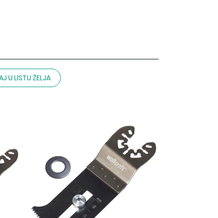
J U LISTU ŽELJA