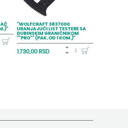
ZAČ
"WOLFCRAFT 3837000
M.)"
URANJAJUĆI LIST TESTERE SA
DUBINSKIM GRANIČNIKOM
""PRO"" (PAK. OD 1 KOM.)"
1.730,00 RSD