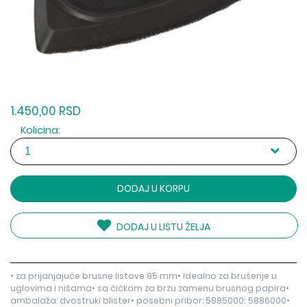
1.450,00 RSD
Kolicina:
DODAJ U KORPU
DODAJ U LISTU ŽELJA
• za prijanjajuće brusne listove 95 mm• Idealno za brušenje u
uglovima i nišama• sa čičkom za brzu zamenu brusnog papira•
ambalaža: dvostruki blister• posebni pribor: 5885000; 5886000•