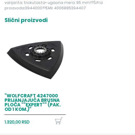
varijanta: trokutasta• ugaona mera: 95 mm??Šifra
proizvoda:3944000??EAN: 4006885394407
Slični proizvodi
"WOLFCRAFT 4247000
PRIJANJAJUĆA BRUSNA
PLOČA ""EXPERT"" (PAK.
OD 1 KOM.)"
1.320,00 RSD