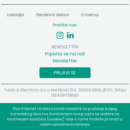
Lokacija
Rezervni delovi
O nama
Pratite nas:
NEWSLETTER
Prijavite se na naš
Newsletter
PRIJAVI SE
Tools & Electrics d.o.o Metikoši 214, 36000 KRALJEVO, Srbija
0645975650
Copyright 2026 Tools & Electrics d.o.o Sva prava su zadržana.
Ova Internet stranica koristi kolačiće za pružanje boljeg
Powered by
shopen.com
korisničkog iskustva. Korišćenjem ovog sajta se slažete sa
korištenjem kolačića (cookies). Više o tome možete pronaći u
našim uslovima korišćenja.