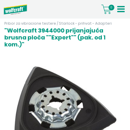
0
Pribor za vibracione testere
/
Starlock - prihvat - Adapteri
"Wolfcraft 3944000 prijanjajuća
brusna ploča ""Expert"" (pak. od 1
kom.)"