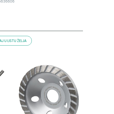
85636606
J U LISTU ŽELJA