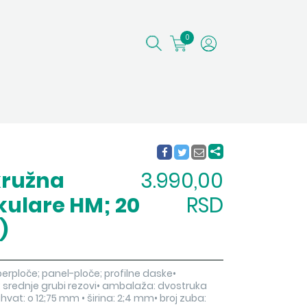
0
kružna
3.990,00
rkulare HM; 20
RSD
)
šperploče; panel-ploče; profilne daske•
zi; srednje grubi rezovi• ambalaža: dvostruka
hvat: o 12;75 mm • širina: 2;4 mm• broj zuba: