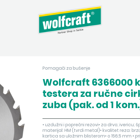
Pomagači za bušenje
Wolfcraft 6366000 
testera za ručne ci
zuba (pak. od 1 kom.
• uzdužni i poprečni rezovi• za drvo; ivericu; 
materijal: HM (tvrdi metal)• kvalitet reza: br
kartica sa uložnim blisterom• o 156;5 mm • pri