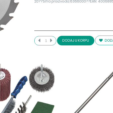
20??Šifra proizvoda:6366000??EAN: 40068
DODA
DODAJ U KORPU