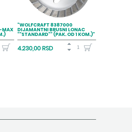
"WOLFCRAFT 8387000
S-MAX
DIJAMANTNI BRUSNI LONAC
M.)
""STANDARD"" (PAK. OD 1 KOM.)"
4.230,00 RSD