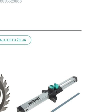
06885520806
J U LISTU ŽELJA