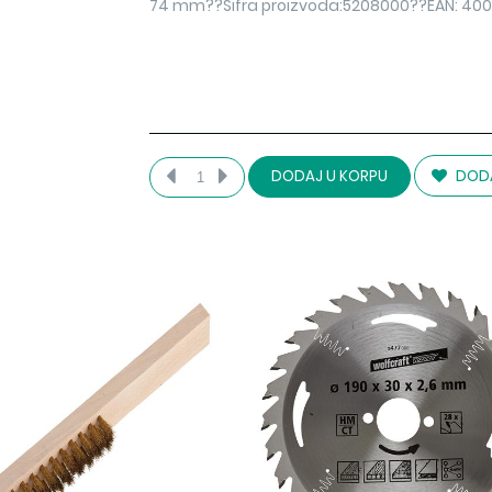
74 mm??Šifra proizvoda:5208000??EAN: 40
DODA
DODAJ U KORPU