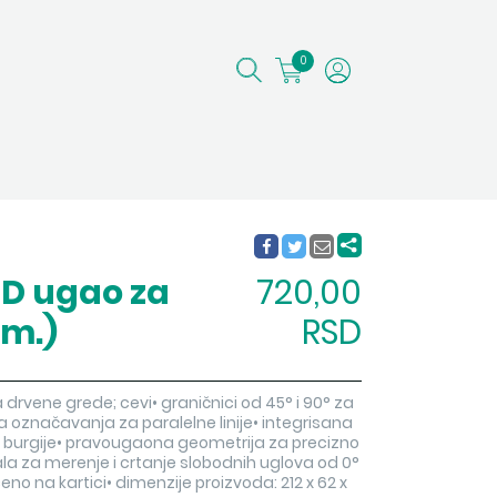
0
3D ugao za
720,00
om.)
RSD
drvene grede; cevi• graničnici od 45° i 90° za
 označavanja za paralelne linije• integrisana
 burgije• pravougaona geometrija za precizno
 za merenje i crtanje slobodnih uglova od 0°
eno na kartici• dimenzije proizvoda: 212 x 62 x