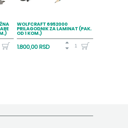
UŽNA
WOLFCRAFT 6952000
LARE
PRILAGODNIK ZA LAMINAT (PAK.
M.)
OD 1 KOM.)
1.800,00 RSD