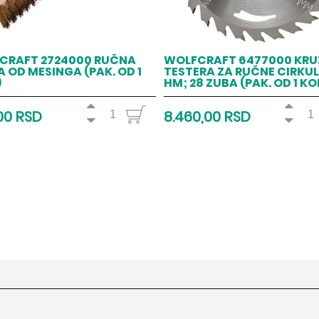
CRAFT 2724000 RUČNA
WOLFCRAFT 6477000 KR
 OD MESINGA (PAK. OD 1
TESTERA ZA RUČNE CIRKU
)
HM; 28 ZUBA (PAK. OD 1 KO
00 RSD
8.460,00 RSD