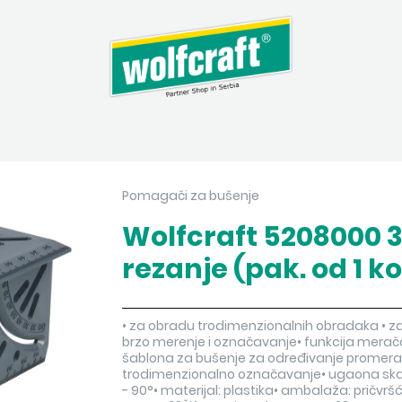
Pomagači za bušenje
Wolfcraft 5208000 
rezanje (pak. od 1 k
• za obradu trodimenzionalnih obradaka • za 
brzo merenje i označavanje• funkcija merača
šablona za bušenje za određivanje promera
trodimenzionalno označavanje• ugaona skala
- 90°• materijal: plastika• ambalaža: pričvršć