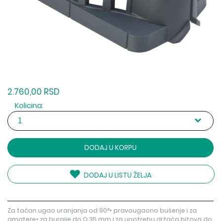
2.760,00 RSD
Kolicina:
DODAJ U KORPU
DODAJ U LISTU ŽELJA
Za tačan ugao uranjanja od 90°• pravougaono bušenje i za
amatere• za burgije do O 35 mm i za upotrebu držača bitova do