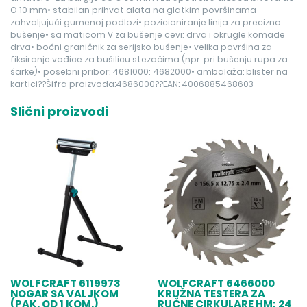
O 10 mm• stabilan prihvat alata na glatkim površinama
zahvaljujući gumenoj podlozi• pozicioniranje linija za precizno
bušenje• sa maticom V za bušenje cevi; drva i okrugle komade
drva• bočni graničnik za serijsko bušenje• velika površina za
fiksiranje vođice za bušilicu stezačima (npr. pri bušenju rupa za
šarke)• posebni pribor: 4681000; 4682000• ambalaža: blister na
kartici??Šifra proizvoda:4686000??EAN: 4006885468603
Slični proizvodi
WOLFCRAFT 6119973
WOLFCRAFT 6466000
NOGAR SA VALJKOM
KRUŽNA TESTERA ZA
(PAK. OD 1 KOM.)
RUČNE CIRKULARE HM; 24