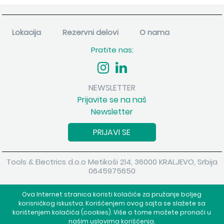
Lokacija
Rezervni delovi
O nama
Pratite nas:
NEWSLETTER
Prijavite se na naš
Newsletter
PRIJAVI SE
Tools & Electrics d.o.o Metikoši 214, 36000 KRALJEVO, Srbija
0645975650
Copyright 2026 Tools & Electrics d.o.o Sva prava su zadržana.
Ova Internet stranica koristi kolačiće za pružanje boljeg
Powered by
shopen.com
korisničkog iskustva. Korišćenjem ovog sajta se slažete sa
korištenjem kolačića (cookies). Više o tome možete pronaći u
našim uslovima korišćenja.