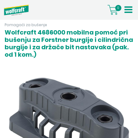
0
Pomagači za bušenje
Wolfcraft 4686000 mobilna pomoć pri
bušenju za Forstner burgije i cilindrična
burgije i za držače bit nastavaka (pak.
od 1 kom.)