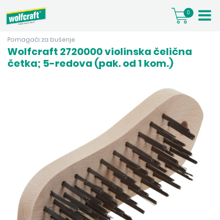
0
Pomagači za bušenje
Wolfcraft 2720000 violinska čelična
četka; 5-redova (pak. od 1 kom.)