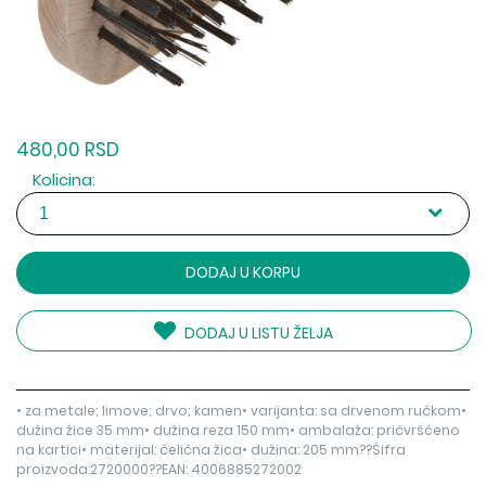
480,00 RSD
Kolicina:
DODAJ U KORPU
DODAJ U LISTU ŽELJA
• za metale; limove; drvo; kamen• varijanta: sa drvenom ručkom•
dužina žice 35 mm• dužina reza 150 mm• ambalaža: pričvršćeno
na kartici• materijal: čelična žica• dužina: 205 mm??Šifra
proizvoda:2720000??EAN: 4006885272002