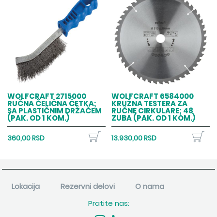
WOLFCRAFT 2715000
WOLFCRAFT 6584000
RUČNA ČELIČNA ČETKA;
KRUŽNA TESTERA ZA
SA PLASTIČNIM DRŽAČEM
RUČNE CIRKULARE; 48
(PAK. OD 1 KOM.)
ZUBA (PAK. OD 1 KOM.)
360,00 RSD
13.930,00 RSD
Lokacija
Rezervni delovi
O nama
Pratite nas: