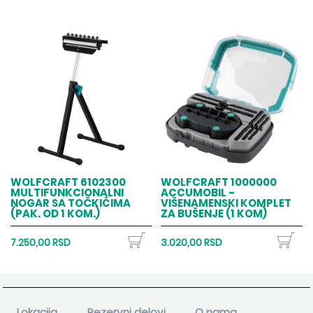
WOLFCRAFT 6102300
WOLFCRAFT 1000000
MULTIFUNKCIONALNI
ACCUMOBIL -
NOGAR SA TOČKIĆIMA
VIŠENAMENSKI KOMPLET
(PAK. OD 1 KOM.)
ZA BUŠENJE (1 KOM)
7.250,00 RSD
3.020,00 RSD
Lokacija
Rezervni delovi
O nama