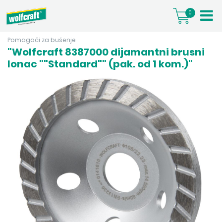
0
Pomagači za bušenje
"Wolfcraft 8387000 dijamantni brusni
lonac ""Standard"" (pak. od 1 kom.)"