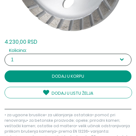
4.230,00 RSD
Kolicina:
DODAJ U KORPU
DODAJ U LISTU ŽELJA
• za ugaone brusilice• za uklanjanje ostataka• pomoć pri
renoviranju• za betonske proizvode; opeke; prirodni kamen;
veštački kamen; ostatke od maltera• velik učinak odstranjivanja
prilikom brušenja kamenja• prema EN 13236• varijanta: