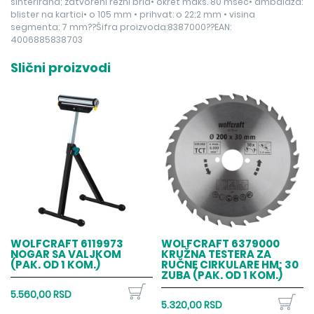
sinterirana; zatvoreni rezni brid• okret maks. 80 msec• ambalaža:
blister na kartici• o 105 mm • prihvat: o 22;2 mm • visina
segmenta: 7 mm??Šifra proizvoda:8387000??EAN:
4006885838703
Slični proizvodi
WOLFCRAFT 6119973
WOLFCRAFT 6379000
NOGAR SA VALJKOM
KRUŽNA TESTERA ZA
(PAK. OD 1 KOM.)
RUČNE CIRKULARE HM; 30
ZUBA (PAK. OD 1 KOM.)
5.560,00 RSD
5.320,00 RSD