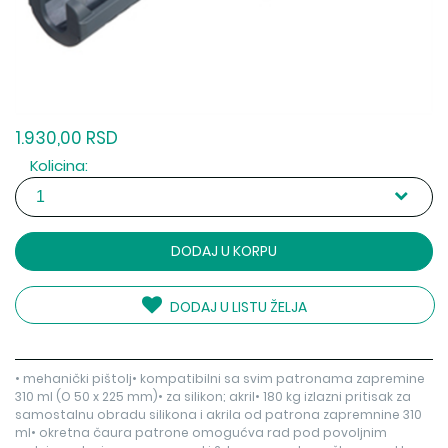
1.930,00 RSD
Kolicina:
DODAJ U KORPU
DODAJ U LISTU ŽELJA
• mehanički pištolj• kompatibilni sa svim patronama zapremine
310 ml (O 50 x 225 mm)• za silikon; akril• 180 kg izlazni pritisak za
samostalnu obradu silikona i akrila od patrona zapremnine 310
ml• okretna čaura patrone omogućva rad pod povoljnim