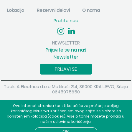
Lokacija
Rezervni delovi
O nama
Pratite nas:
NEWSLETTER
Prijavite se na naš
Newsletter
PRIJAVI SE
Tools & Electrics d.o.o Metikoši 214, 36000 KRALJEVO, Srbija
0645975650
Copyright 2026 Tools & Electrics d.o.o Sva prava su zadržana.
Ova Internet stranica koristi kolačiće za pružanje boljeg
Powered by
shopen.com
korisničkog iskustva. Korišćenjem ovog sajta se slažete sa
korištenjem kolačića (cookies). Više o tome možete pronaći u
našim uslovima korišćenja.