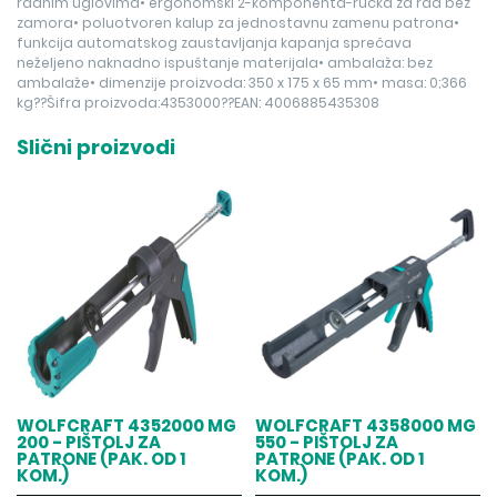
radnim uglovima• ergonomski 2-komponenta-ručka za rad bez
zamora• poluotvoren kalup za jednostavnu zamenu patrona•
funkcija automatskog zaustavljanja kapanja sprečava
neželjeno naknadno ispuštanje materijala• ambalaža: bez
ambalaže• dimenzije proizvoda: 350 x 175 x 65 mm• masa: 0;366
kg??Šifra proizvoda:4353000??EAN: 4006885435308
Slični proizvodi
WOLFCRAFT 4352000 MG
WOLFCRAFT 4358000 MG
200 - PIŠTOLJ ZA
550 - PIŠTOLJ ZA
PATRONE (PAK. OD 1
PATRONE (PAK. OD 1
KOM.)
KOM.)