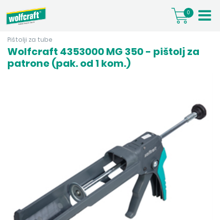
0
Pištolji za tube
Wolfcraft 4353000 MG 350 - pištolj za
patrone (pak. od 1 kom.)