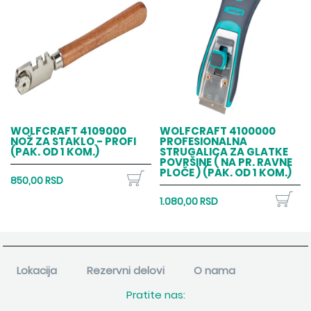
WOLFCRAFT 4109000
WOLFCRAFT 4100000
NOŽ ZA STAKLO - PROFI
PROFESIONALNA
(PAK. OD 1 KOM.)
STRUGALICA ZA GLATKE
POVRŠINE ( NA PR. RAVNE
PLOČE ) (PAK. OD 1 KOM.)
850,00 RSD
1.080,00 RSD
Lokacija
Rezervni delovi
O nama
Pratite nas: