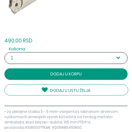
490,00 RSD
Kolicina:
DODAJ U KORPU
DODAJ U LISTU ŽELJA
• za debljine stakla 3 - 5 mm• varijanta:s lakiranom drvenom
ručkomsa 6 izmenjivih reznih kotačića od tvrdog metala•
ambalaža: klizni blister• dužina: 135 mm??Šifra
proizvoda:4108000??EAN: 4006885410800