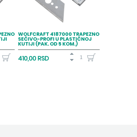
PEZNO
WOLFCRAFT 4187000 TRAPEZNO
IJI
SEČIVO-PROFI U PLASTIČNOJ
KUTIJI (PAK. OD 5 KOM.)
410,00 RSD