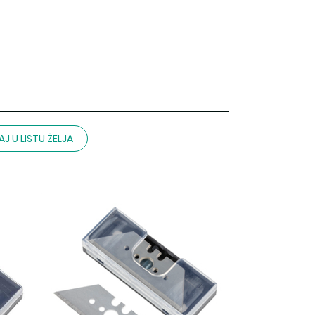
J U LISTU ŽELJA