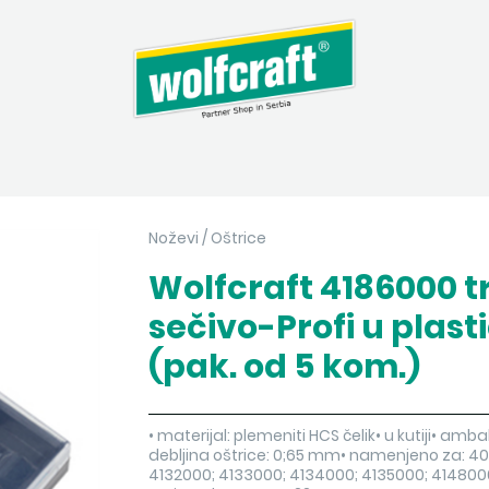
Noževi
/
Oštrice
Wolfcraft 4186000 
sečivo-Profi u plasti
(pak. od 5 kom.)
• materijal: plemeniti HCS čelik• u kutiji• amb
debljina oštrice: 0;65 mm• namenjeno za: 40
4132000; 4133000; 4134000; 4135000; 414800