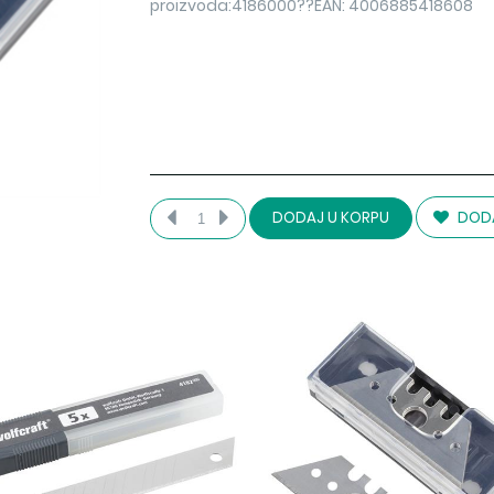
proizvoda:4186000??EAN: 4006885418608
DODA
DODAJ U KORPU