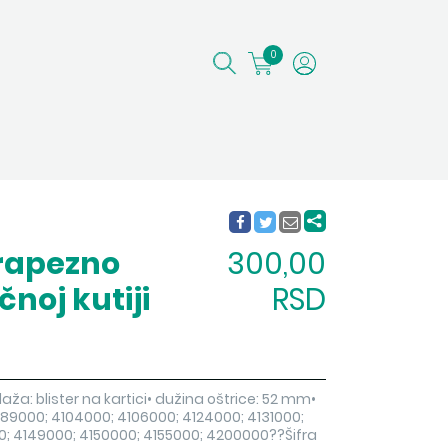
0
trapezno
300,00
čnoj kutiji
RSD
alaža: blister na kartici• dužina oštrice: 52 mm•
89000; 4104000; 4106000; 4124000; 4131000;
0; 4149000; 4150000; 4155000; 4200000??Šifra