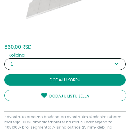
860,00 RSD
Kolicina:
DODAJ U KORPU
DODAJ U LISTU ŽELJA
• dvostruko precizno brušeno; sa dvostrukim skošenim rubom•
materijal: HCS• ambalaža: blister na kartici• namenjeno za
4081000• broj segmenta: 7• širina oštrice: 25 mm• debljina