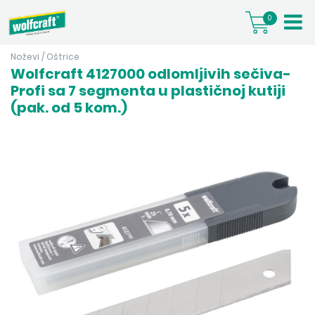
0
Noževi
/
Oštrice
Wolfcraft 4127000 odlomljivih sečiva-
Profi sa 7 segmenta u plastičnoj kutiji
(pak. od 5 kom.)