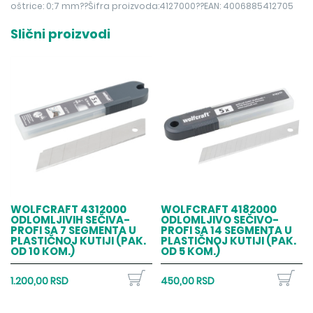
oštrice: 0;7 mm??Šifra proizvoda:4127000??EAN: 4006885412705
Slični proizvodi
WOLFCRAFT 4312000
WOLFCRAFT 4182000
ODLOMLJIVIH SEČIVA-
ODLOMLJIVO SEČIVO-
PROFI SA 7 SEGMENTA U
PROFI SA 14 SEGMENTA U
PLASTIČNOJ KUTIJI (PAK.
PLASTIČNOJ KUTIJI (PAK.
OD 10 KOM.)
OD 5 KOM.)
1.200,00 RSD
450,00 RSD