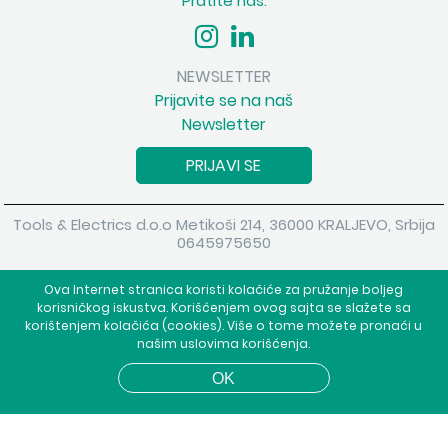
Pratite nas:
NEWSLETTER
Prijavite se na naš
Newsletter
PRIJAVI SE
Tools & Electrics d.o.o Metikoši 214, 36000 KRALJEVO, Srbija
0645975650
Copyright 2026 Tools & Electrics d.o.o Sva prava su zadržana.
Ova Internet stranica koristi kolačiće za pružanje boljeg
Powered by
shopen.com
korisničkog iskustva. Korišćenjem ovog sajta se slažete sa
korištenjem kolačića (cookies). Više o tome možete pronaći u
našim uslovima korišćenja.