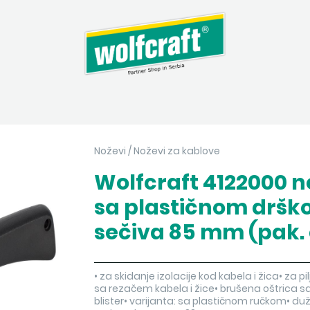
Noževi
/
Noževi za kablove
Wolfcraft 4122000 n
sa plastičnom dršk
sečiva 85 mm (pak. 
• za skidanje izolacije kod kabela i žica• za p
sa rezačem kabela i žice• brušena oštrica s
blister• varijanta: sa plastičnom ručkom• du