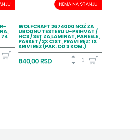
ANJU
NEMA NA STANJU
R-
WOLFCRAFT 2674000 NOŽ ZA
NA,
UBODNU TESTERU U-PRIHVAT /
 74
HCS / SET ZA LAMINAT, PANEELE,
PARKET / 2X ČIST, PRAVI REZ; 1X
KRIVI REZ (PAK. OD 3 KOM.)
840,00 RSD