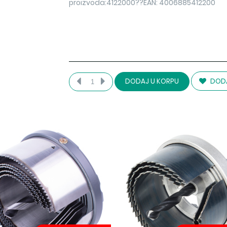
proizvoda:4122000??EAN: 4006885412200
DODA
DODAJ U KORPU