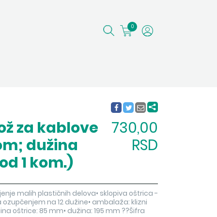
0
ož za kablove
730,00
om; dužina
RSD
od 1 kom.)
iljenje malih plastičnih delova• sklopiva oštrica -
a ozupčenjem na 12 dužine• ambalaža: klizni
žina oštrice: 85 mm• dužina: 195 mm ??Šifra