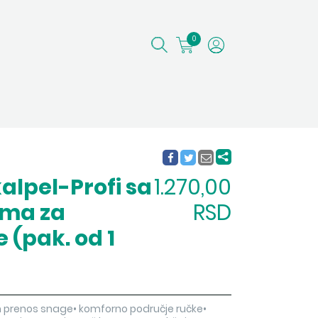
0
alpel-Profi sa
1.270,00
ama za
RSD
 (pak. od 1
 prenos snage• komforno područje ručke•