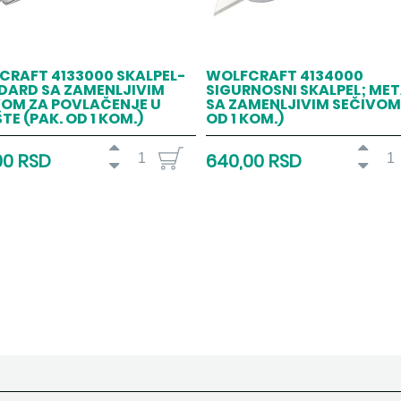
CRAFT 4133000 SKALPEL-
WOLFCRAFT 4134000
DARD SA ZAMENLJIVIM
SIGURNOSNI SKALPEL; MET
VOM ZA POVLAČENJE U
SA ZAMENLJIVIM SEČIVOM 
TE (PAK. OD 1 KOM.)
OD 1 KOM.)
00 RSD
640,00 RSD