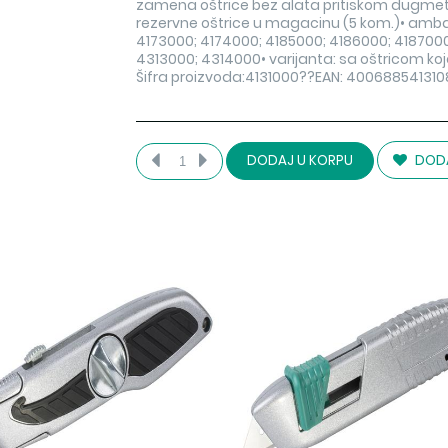
zamena oštrice bez alata pritiskom dugmeta
rezervne oštrice u magacinu (5 kom.)• ambalaž
4173000; 4174000; 4185000; 4186000; 418700
4313000; 4314000• varijanta: sa oštricom k
Šifra proizvoda:4131000??EAN: 400688541310
DODA
DODAJ U KORPU