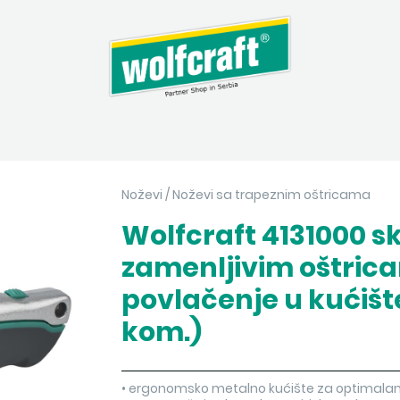
Noževi
/
Noževi sa trapeznim oštricama
Wolfcraft 4131000 sk
zamenljivim oštric
povlačenje u kućište
kom.)
• ergonomsko metalno kućište za optimalan