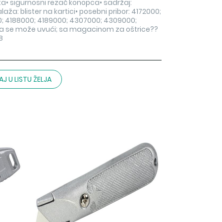
• sigurnosni rezač konopca• sadržaj:
a: blister na kartici• posebni pribor: 4172000;
0; 4188000; 4189000; 4307000; 4309000;
oja se može uvući; sa magacinom za oštrice??
8
J U LISTU ŽELJA