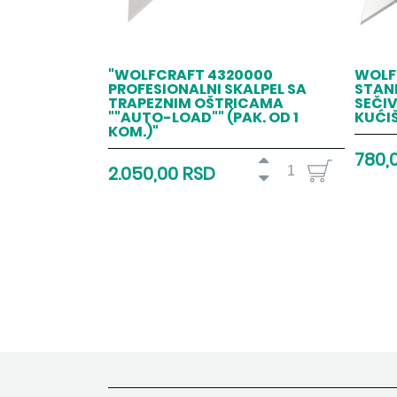
"WOLFCRAFT 4320000
WOLF
PROFESIONALNI SKALPEL SA
STAN
TRAPEZNIM OŠTRICAMA
SEČI
""AUTO-LOAD"" (PAK. OD 1
KUĆIŠ
KOM.)"
780,
2.050,00 RSD