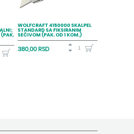
WOLFCRAFT 4150000 SKALPEL
ALNI;
STANDARD SA FIKSIRANIM
(PAK.
SEČIVOM (PAK. OD 1 KOM.)
380,00 RSD