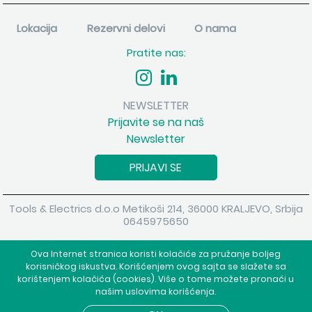
Lokacija
Rezervni delovi
O nama
Pratite nas:
NEWSLETTER
Prijavite se na naš
Newsletter
PRIJAVI SE
Tools & Electrics d.o.o Metikoši 214, 36000 KRALJEVO, Srbija
0645975650
Copyright 2026 Tools & Electrics d.o.o Sva prava su zadržana.
Ova Internet stranica koristi kolačiće za pružanje boljeg
Powered by
shopen.com
korisničkog iskustva. Korišćenjem ovog sajta se slažete sa
korištenjem kolačića (cookies). Više o tome možete pronaći u
našim uslovima korišćenja.