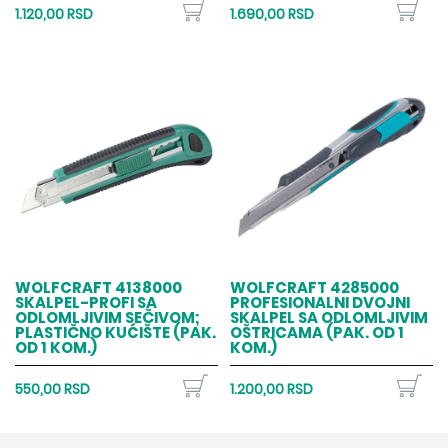
1.120,00 RSD
1.690,00 RSD
WOLFCRAFT 4138000
WOLFCRAFT 4285000
SKALPEL-PROFI SA
PROFESIONALNI DVOJNI
ODLOMLJIVIM SEČIVOM;
SKALPEL SA ODLOMLJIVIM
PLASTIČNO KUĆIŠTE (PAK.
OŠTRICAMA (PAK. OD 1
OD 1 KOM.)
KOM.)
550,00 RSD
1.200,00 RSD