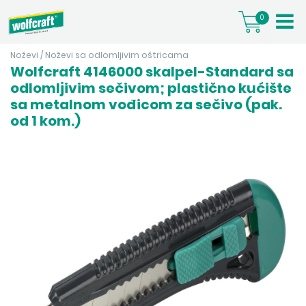
0
Noževi
/
Noževi sa odlomljivim oštricama
Wolfcraft 4146000 skalpel-Standard sa
odlomljivim sečivom; plastično kućište
sa metalnom vođicom za sečivo (pak.
od 1 kom.)