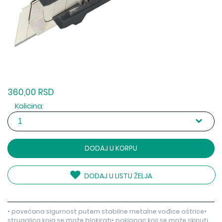
360,00 RSD
Kolicina:
DODAJ U KORPU
DODAJ U LISTU ŽELJA
• povećana sigurnost putem stabilne metalne vođice oštrice•
strugalica koja se može blokirati• poklopac koji se može skinuti