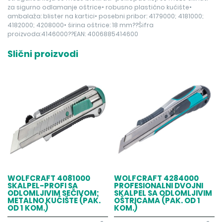
za sigurno odlamanje oštrice• robusno plastično kućište•
ambalaža: blister na kartici• posebni pribor: 4179000; 4181000;
4182000; 4208000• širina oštrice: 18 mm??Šifra
proizvoda:4146000??EAN: 4006885414600
Slični proizvodi
WOLFCRAFT 4081000
WOLFCRAFT 4284000
SKALPEL-PROFI SA
PROFESIONALNI DVOJNI
ODLOMLJIVIM SEČIVOM;
SKALPEL SA ODLOMLJIVIM
METALNO KUĆIŠTE (PAK.
OŠTRICAMA (PAK. OD 1
OD 1 KOM.)
KOM.)