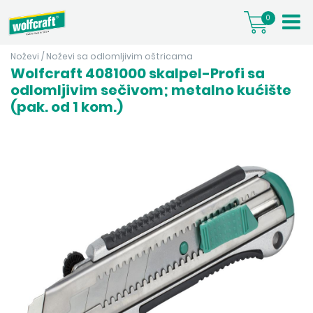
0
Noževi
/
Noževi sa odlomljivim oštricama
Wolfcraft 4081000 skalpel-Profi sa
odlomljivim sečivom; metalno kućište
(pak. od 1 kom.)