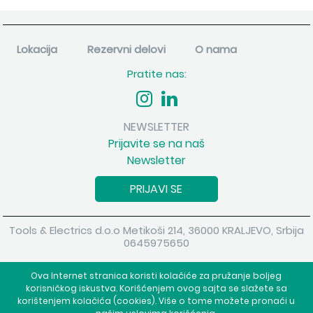
Lokacija
Rezervni delovi
O nama
Pratite nas:
NEWSLETTER
Prijavite se na naš
Newsletter
PRIJAVI SE
Tools & Electrics d.o.o Metikoši 214, 36000 KRALJEVO, Srbija
0645975650
Copyright 2026 Tools & Electrics d.o.o Sva prava su zadržana.
Ova Internet stranica koristi kolačiće za pružanje boljeg
Powered by
shopen.com
korisničkog iskustva. Korišćenjem ovog sajta se slažete sa
korištenjem kolačića (cookies). Više o tome možete pronaći u