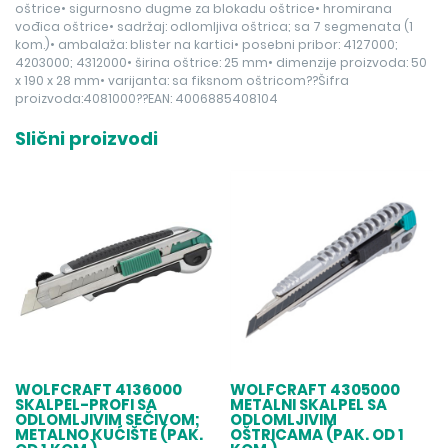
oštrice• sigurnosno dugme za blokadu oštrice• hromirana
vođica oštrice• sadržaj: odlomljiva oštrica; sa 7 segmenata (1
kom.)• ambalaža: blister na kartici• posebni pribor: 4127000;
4203000; 4312000• širina oštrice: 25 mm• dimenzije proizvoda: 50
x 190 x 28 mm• varijanta: sa fiksnom oštricom??Šifra
proizvoda:4081000??EAN: 4006885408104
Slični proizvodi
WOLFCRAFT 4136000
WOLFCRAFT 4305000
SKALPEL-PROFI SA
METALNI SKALPEL SA
ODLOMLJIVIM SEČIVOM;
ODLOMLJIVIM
METALNO KUĆIŠTE (PAK.
OŠTRICAMA (PAK. OD 1