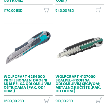
OD 1 KOM.)
KOM.)
1.170,00 RSD
540,00 RSD
WOLFCRAFT 4284000
WOLFCRAFT 4137000
PROFESIONALNI DVOJNI
SKALPEL-PROFI SA
SKALPEL SA ODLOMLJIVIM
ODLOMLJIVIM SEČIVOM;
OŠTRICAMA (PAK. OD 1
METALNO KUĆIŠTE (PAK.
KOM.)
OD 1 KOM.)
1.690,00 RSD
910,00 RSD