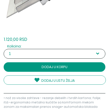
1.120,00 RSD
Kolicina:
DODAJ U KORPU
DODAJ U LISTU ŽELJA
• nož za visoke zahteve - rezanje debelih i tvrdih kartona; folije;
itd.• ergonomsko metalno kućište sa komfornom mekom
zonom za maksimalan prenos snage• automatska blokada