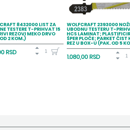
RAFT 8432000 LIST ZA
WOLFCRAFT 2393000 NOŽE
E TESTERE T-PRIHVAT 15
UBODNU TESTERU T-PRIH
IVI REZOVI MEKO DRVO
HCS LAMINAT; PLASTIFICI
 OD 2 KOM.)
ŠPER PLOČE; PARKET ČIST 
REZ U BOX-U (PAK. OD 5 K
00 RSD
1.080,00 RSD