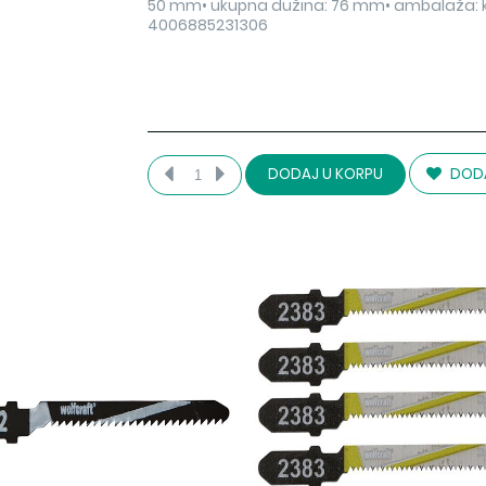
50 mm• ukupna dužina: 76 mm• ambalaža: ku
4006885231306
DODA
DODAJ U KORPU