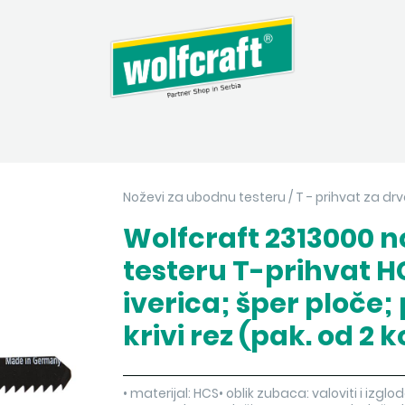
Noževi za ubodnu testeru
/
T - prihvat za drvo
Wolfcraft 2313000 
testeru T-prihvat 
iverica; šper ploče; 
krivi rez (pak. od 2 
• materijal: HCS• oblik zubaca: valoviti i i