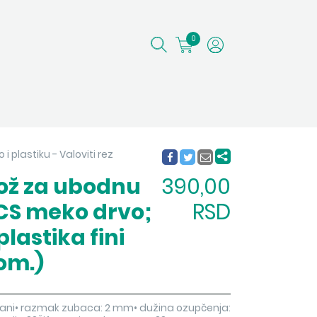
0
 i plastiku - Valoviti rez
nož za ubodnu
390,00
HCS meko drvo;
RSD
plastika fini
kom.)
zglodani• razmak zubaca: 2 mm• dužina ozupčenja: