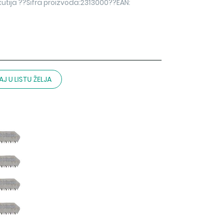
tija ??Šifra proizvoda:2313000??EAN:
J U LISTU ŽELJA