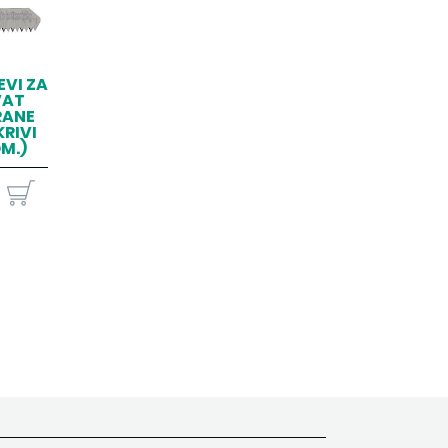
VI ZA
VAT
RANE
KRIVI
OM.)