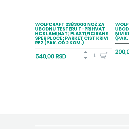
WOLFCRAFT 2383000 NOŽ ZA
WOLFC
UBODNU TESTERU T-PRIHVAT
UBODN
HCS LAMINAT; PLASTIFICIRANE
MM KR
ŠPER PLOČE; PARKET ČIST KRIVI
(PAK.
REZ (PAK. OD 2 KOM.)
200,
540,00 RSD