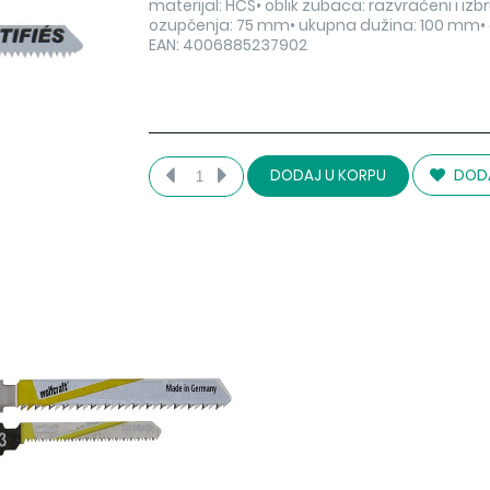
materijal: HCS• oblik zubaca: razvraćeni i i
ozupčenja: 75 mm• ukupna dužina: 100 mm• 
EAN: 4006885237902
DODA
DODAJ U KORPU