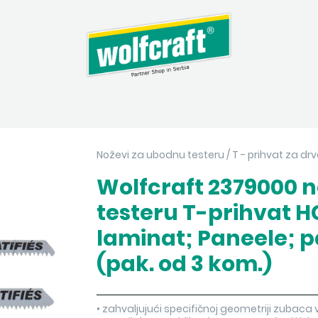
Noževi za ubodnu testeru
/
T - prihvat za drvo
Wolfcraft 2379000 
testeru T-prihvat H
laminat; Paneele; pa
(pak. od 3 kom.)
• zahvaljujući specifičnoj geometriji zubaca vrl