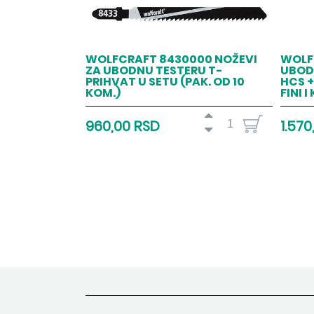
WOLFCRAFT 8430000 NOŽEVI
WOLF
ZA UBODNU TESTERU T-
UBOD
PRIHVAT U SETU (PAK. OD 10
HCS +
KOM.)
FINI I
960,00 RSD
1.570