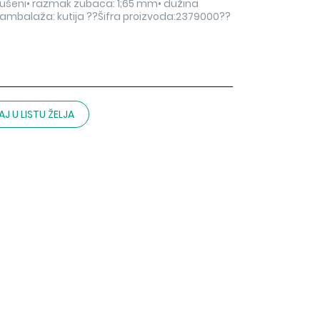
zbrušeni• razmak zubaca: 1;65 mm• dužina
ambalaža: kutija ??Šifra proizvoda:2379000??
J U LISTU ŽELJA