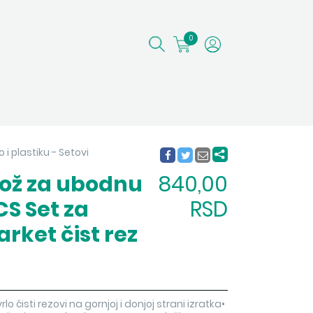
0
 i plastiku - Setovi
nož za ubodnu
840,00
CS Set za
RSD
rket čist rez
o čisti rezovi na gornjoj i donjoj strani izratka•