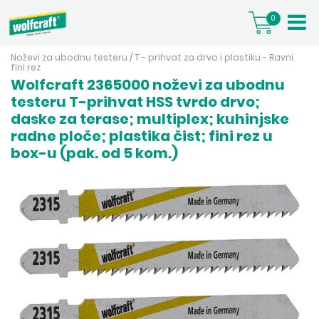
0
Noževi za ubodnu testeru
/
T - prihvat za drvo i plastiku - Ravni
fini rez
Wolfcraft 2365000 noževi za ubodnu
testeru T-prihvat HSS tvrdo drvo;
daske za terase; multiplex; kuhinjske
radne ploče; plastika čist; fini rez u
box-u (pak. od 5 kom.)