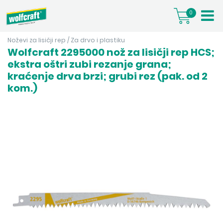
0
Noževi za lisičji rep
/
Za drvo i plastiku
Wolfcraft 2295000 nož za lisičji rep HCS;
ekstra oštri zubi rezanje grana;
kraćenje drva brzi; grubi rez (pak. od 2
kom.)