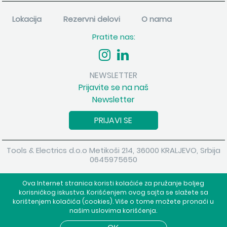
Lokacija
Rezervni delovi
O nama
Pratite nas:
NEWSLETTER
Prijavite se na naš
Newsletter
PRIJAVI SE
Tools & Electrics d.o.o Metikoši 214, 36000 KRALJEVO, Srbija
0645975650
Copyright 2026 Tools & Electrics d.o.o Sva prava su zadržana.
Ova Internet stranica koristi kolačiće za pružanje boljeg
Powered by
shopen.com
korisničkog iskustva. Korišćenjem ovog sajta se slažete sa
korištenjem kolačića (cookies). Više o tome možete pronaći u
našim uslovima korišćenja.