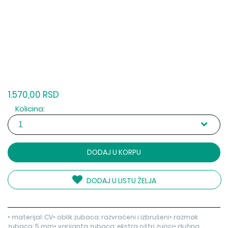
1.570,00 RSD
Kolicina:
DODAJ U KORPU
DODAJ U LISTU ŽELJA
• materijal: CV• oblik zubaca: razvraćeni i izbrušeni• razmak
zubaca: 5 mm• varijanta zubaca: ekstra oštri zupci• dužina