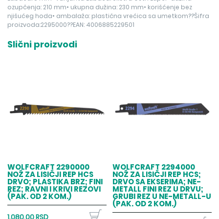
ozupčenja: 210 mm• ukupna dužina: 230 mm• korišćenje bez
njišućeg hoda• ambalaža: plastična vrećica sa umetkom??Šifra
proizvoda:2295000??EAN: 4006885229501
Slični proizvodi
WOLFCRAFT 2290000
WOLFCRAFT 2294000
NOŽ ZA LISIČJI REP HCS
NOŽ ZA LISIČJI REP HCS;
DRVO; PLASTIKA BRZ; FINI
DRVO SA EKSERIMA; NE-
REZ; RAVNI I KRIVI REZOVI
METALL FINI REZ U DRVU;
(PAK. OD 2 KOM.)
GRUBI REZ U NE-METALL-U
(PAK. OD 2 KOM.)
1.080,00 RSD