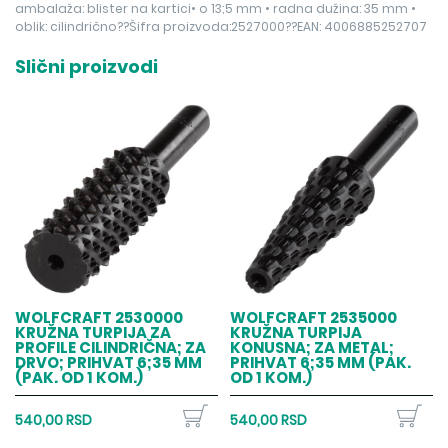
ambalaža: blister na kartici• o 13;5 mm • radna dužina: 35 mm •
oblik: cilindrično??Šifra proizvoda:2527000??EAN: 4006885252707
Slični proizvodi
WOLFCRAFT 2530000
WOLFCRAFT 2535000
KRUŽNA TURPIJA ZA
KRUŽNA TURPIJA
PROFILE CILINDRIČNA; ZA
KONUSNA; ZA METAL;
DRVO; PRIHVAT 6;35 MM
PRIHVAT 6;35 MM (PAK.
(PAK. OD 1 KOM.)
OD 1 KOM.)
540,00 RSD
540,00 RSD