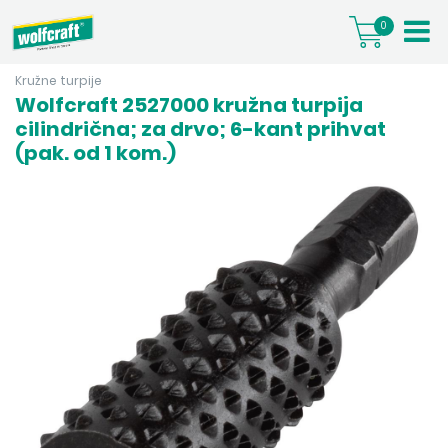
0
Kružne turpije
Wolfcraft 2527000 kružna turpija
cilindrična; za drvo; 6-kant prihvat
(pak. od 1 kom.)