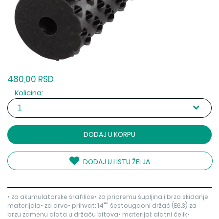
480,00 RSD
Kolicina:
DODAJ U KORPU
DODAJ U LISTU ŽELJA
• za akumulatorske šrafilice• za pripremu šupljina i brzo skidanje
materijala• za drvo• prihvat: 14"" šestougaoni držač (E6.3) za
brzu zamenu alata u držaču bitova• materijal: alatni čelik•