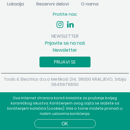
Lokacija
Rezervni delovi
O nama
Pratite nas:
NEWSLETTER
Prijavite se na naš
Newsletter
PRIJAVI SE
Tools & Electrics d.o.o Metikoši 214, 36000 KRALJEVO, Srbija
0645975650
Copyright 2026 Tools & Electrics d.o.o Sva prava su zadržana.
Ova Internet stranica koristi kolačiće za pružanje boljeg
Powered by
shopen.com
korisničkog iskustva. Korišćenjem ovog sajta se slažete sa
korištenjem kolačića (cookies). Više o tome možete pronaći u
našim uslovima korišćenja.