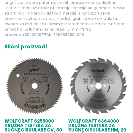
prigušivanje buke putem laserskih proreza• manja debljina
testere smanjuje otpor pti rezanju• specijalna geometrija zuba
za brži rad• materijal: HM (tvrdi metal)• sjajno izbrušena
površina• kvalitet reza: brzi; srednje grubi rezovi• ambalaža:
dvostruka kartica sa uložnim blisterom• broj zuba: 16• o 85 mm •
prihvat: o 15; 10 mm • širina reza: 1;5 mm??Šifra
proizvoda:6340000??EAN: 4006885634008
Slični proizvodi
WOLFCRAFT 6255000
WOLFCRAFT 6364000
KRUŽNA TESTERA ZA
KRUŽNA TESTERA ZA
RUČNE CIRKULARE CV; 80
RUČNE CIRKULARE HM; 20