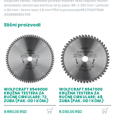
ozupčani venac; rashladni prorezi• kvalitet reza: najčišći rezovi•
ambalaža: dvostruka kartica• broj zuba: 48• o 250 mm • prihvat:
o 30 mm • širina reza: 2;6 mm??Šifra proizvoda:6527000??EAN:
4006885652705
Slični proizvodi
WOLFCRAFT 6549000
WOLFCRAFT 6547000
KRUŽNA TESTERA ZA
KRUŽNA TESTERA ZA
RUČNE CIRKULARE; 72
RUČNE CIRKULARE; 48
ZUBA (PAK. OD 1 KOM.)
ZUBA (PAK. OD 1 KOM.)
9.660,00 RSD
6.030,00 RSD