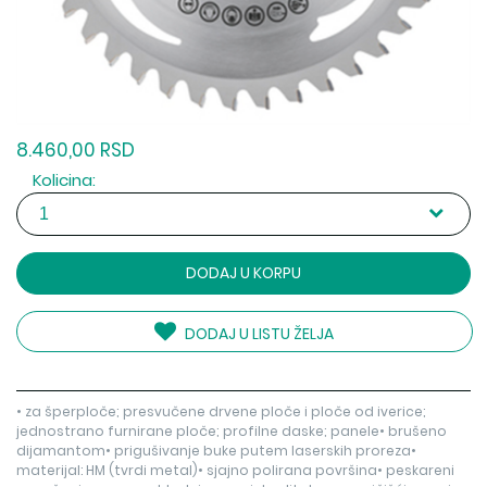
8.460,00 RSD
Kolicina:
DODAJ U KORPU
DODAJ U LISTU ŽELJA
• za šperploče; presvučene drvene ploče i ploče od iverice;
jednostrano furnirane ploče; profilne daske; panele• brušeno
dijamantom• prigušivanje buke putem laserskih proreza•
materijal: HM (tvrdi metal)• sjajno polirana površina• peskareni