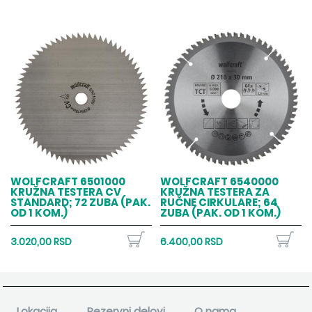
WOLFCRAFT 6501000
WOLFCRAFT 6540000
KRUŽNA TESTERA CV
KRUŽNA TESTERA ZA
STANDARD; 72 ZUBA (PAK.
RUČNE CIRKULARE; 64
OD 1 KOM.)
ZUBA (PAK. OD 1 KOM.)
3.020,00 RSD
6.400,00 RSD
Lokacija
Rezervni delovi
O nama