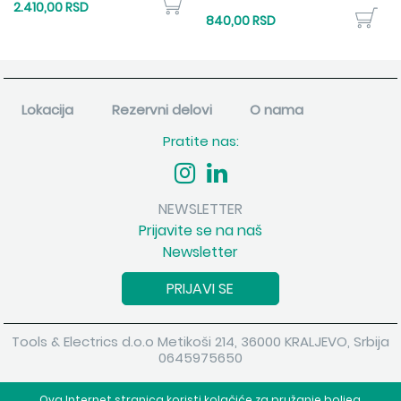
2.410,00 RSD
840,00 RSD
Lokacija
Rezervni delovi
O nama
Pratite nas:
NEWSLETTER
Prijavite se na naš
Newsletter
PRIJAVI SE
Tools & Electrics d.o.o Metikoši 214, 36000 KRALJEVO, Srbija
0645975650
Copyright 2026 Tools & Electrics d.o.o Sva prava su zadržana.
Ova Internet stranica koristi kolačiće za pružanje boljeg