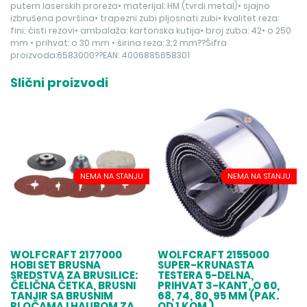
putem laserskih proreza• materijal: HM (tvrdi metal)• sjajno
izbrušena površina• trapezni zubi pljosnati zubi• kvalitet reza:
fini; čisti rezovi• ambalaža: kartonska kutija• broj zuba: 42• o 250
mm • prihvat: o 30 mm • širina reza: 3;2 mm??Šifra
proizvoda:6583000??EAN: 4006885658301
Slični proizvodi
NEMA NA STANJU
NEMA NA STANJU
WOLFCRAFT 2177000
WOLFCRAFT 2155000
HOBI SET BRUSNA
SUPER-KRUNASTA
SREDSTVA ZA BRUSILICE:
TESTERA 5-DELNA,
ČELIČNA ČETKA, BRUSNI
PRIHVAT 3-KANT, O 60,
TANJIR SA BRUSNIM
68, 74, 80, 95 MM (PAK.
PLOČAMA I HAUBOM ZA
OD 1 KOM.)