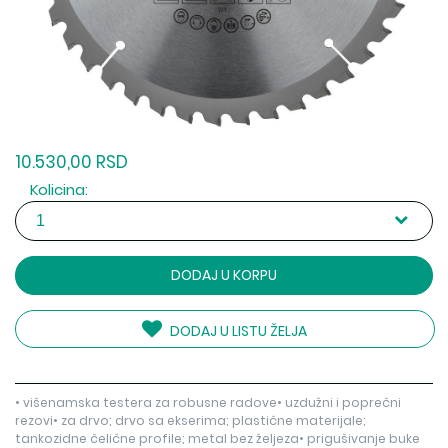
10.530,00 RSD
Kolicina:
DODAJ U KORPU
DODAJ U LISTU ŽELJA
• višenamska testera za robusne radove• uzdužni i poprečni
rezovi• za drvo; drvo sa ekserima; plastične materijale;
tankozidne čelične profile; metal bez željeza• prigušivanje buke