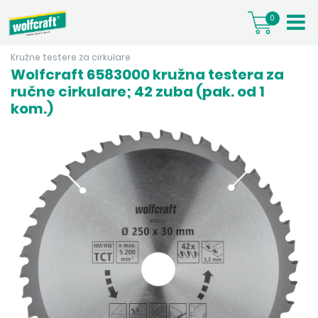
0
Kružne testere za cirkulare
Wolfcraft 6583000 kružna testera za
ručne cirkulare; 42 zuba (pak. od 1
kom.)