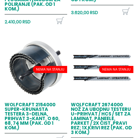
POLIRANJE (PAK. OD 1
KOM.)
3.620,00 RSD
2.410,00 RSD
NEMA NA STANJU
NEMA NA STANJU
WOLFCRAFT 2154000
WOLFCRAFT 2674000
SUPER-KRUNASTA
NOŽ ZA UBODNU TESTERU
TESTERA 3-DELNA,
U-PRIHVAT / HCS / SET ZA
PRIHVAT 3-KANT, O 60,
LAMINAT, PANEELE,
68, 74 MM (PAK. OD 1
PARKET / 2X ČIST, PRAVI
KOM.)
REZ; 1X KRIVI REZ (PAK. OD
3 KOM.)