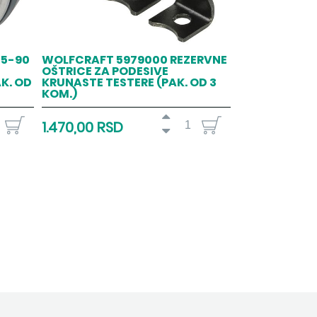
45-90
WOLFCRAFT 5979000 REZERVNE
OŠTRICE ZA PODESIVE
AK. OD
KRUNASTE TESTERE (PAK. OD 3
KOM.)
1.470,00 RSD