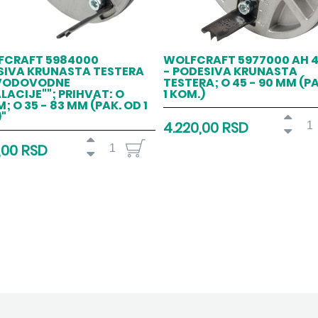
FCRAFT 5984000
WOLFCRAFT 5977000 AH 
SIVA KRUNASTA TESTERA
- PODESIVA KRUNASTA
"VODOVODNE
TESTERA; O 45 - 90 MM (P
LACIJE""; PRIHVAT: O
1 KOM.)
; O 35 - 83 MM (PAK. OD 1
"
4.220,00 RSD
,00 RSD