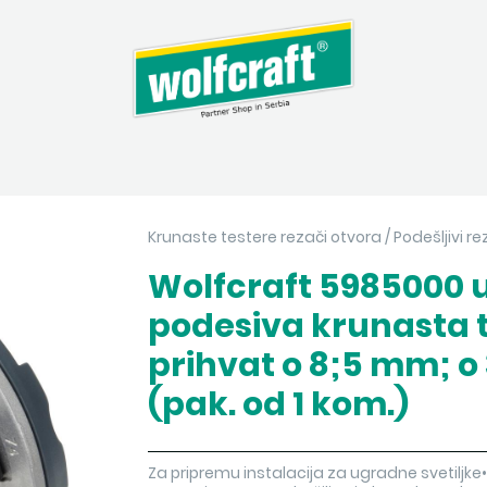
Krunaste testere rezači otvora
/
Podešljivi r
Wolfcraft 5985000 
podesiva krunasta 
prihvat o 8;5 mm; o
(pak. od 1 kom.)
Za pripremu instalacija za ugradne svetiljke