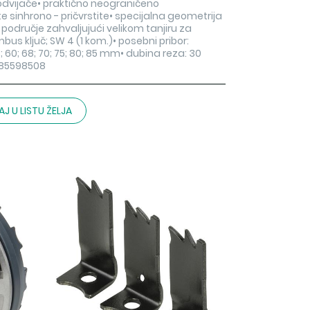
odvijače• praktično neograničeno
e sinhrono - pričvrstite• specijalna geometrija
 područje zahvaljujući velikom tanjiru za
mbus ključ; SW 4 (1 kom.)• posebni pribor:
 60; 68; 70; 75; 80; 85 mm• dubina reza: 30
885598508
J U LISTU ŽELJA