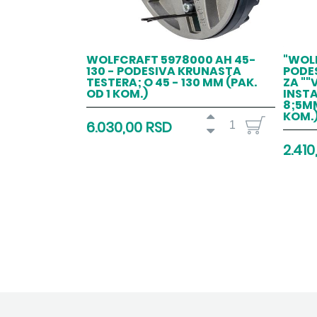
WOLFCRAFT 5978000 AH 45-
"WOL
130 - PODESIVA KRUNASTA
PODE
TESTERA; O 45 - 130 MM (PAK.
ZA "
OD 1 KOM.)
INSTA
8;5MM
KOM.)
6.030,00 RSD
2.410