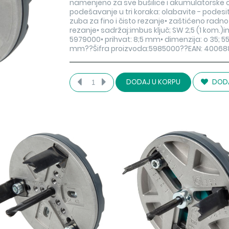
namenjeno za sve bušilice i akumulatorske 
podešavanje u tri koraka: olabavite - podesit
zuba za fino i čisto rezanje• zaštićeno radno
rezanje• sadržaj:imbus ključ; SW 2;5 (1 kom.)i
5979000• prihvat: 8;5 mm• dimenzija: o 35; 55;
mm??Šifra proizvoda:5985000??EAN: 4006
DODA
DODAJ U KORPU