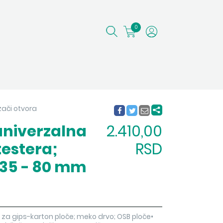
0
ezači otvora
univerzalna
2.410,00
testera;
RSD
 35 - 80 mm
• za gips-karton ploče; meko drvo; OSB ploče•