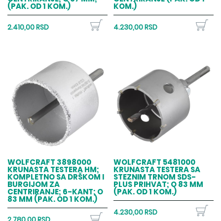
(PAK. OD 1 KOM.)
KOM.)
2.410,00 RSD
4.230,00 RSD
WOLFCRAFT 3898000
WOLFCRAFT 5481000
KRUNASTA TESTERA HM;
KRUNASTA TESTERA SA
KOMPLETNO SA DRŠKOM I
STEZNIM TRNOM SDS-
BURGIJOM ZA
PLUS PRIHVAT; O 83 MM
CENTRIRANJE; 6-KANT; O
(PAK. OD 1 KOM.)
83 MM (PAK. OD 1 KOM.)
4.230,00 RSD
2.780,00 RSD