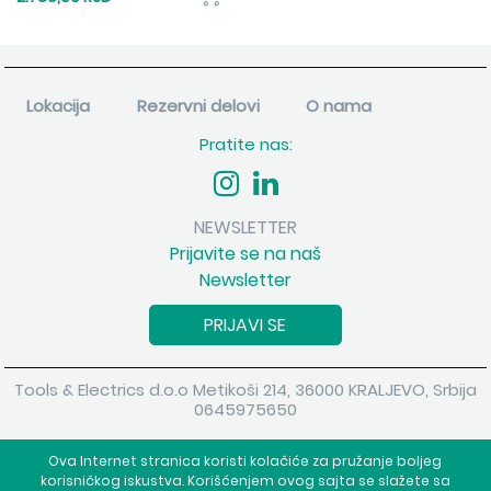
Lokacija
Rezervni delovi
O nama
Pratite nas:
NEWSLETTER
Prijavite se na naš
Newsletter
PRIJAVI SE
Tools & Electrics d.o.o Metikoši 214, 36000 KRALJEVO, Srbija
0645975650
Copyright 2026 Tools & Electrics d.o.o Sva prava su zadržana.
Ova Internet stranica koristi kolačiće za pružanje boljeg
Powered by
shopen.com
korisničkog iskustva. Korišćenjem ovog sajta se slažete sa