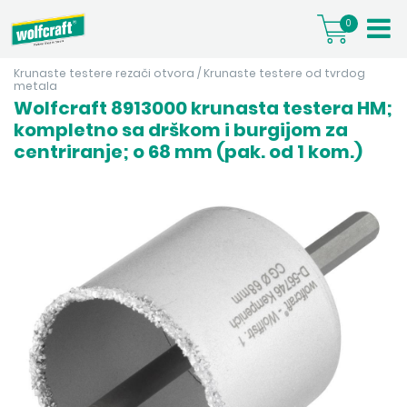
0
Krunaste testere rezači otvora
/
Krunaste testere od tvrdog
metala
Wolfcraft 8913000 krunasta testera HM;
kompletno sa drškom i burgijom za
centriranje; o 68 mm (pak. od 1 kom.)