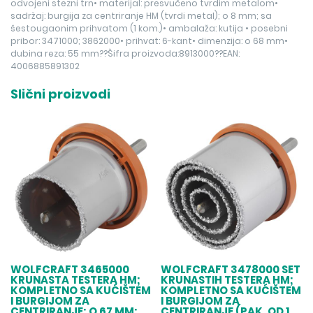
odvojeni stezni trn• materijal: presvučeno tvrdim metalom•
sadržaj: burgija za centriranje HM (tvrdi metal); o 8 mm; sa
šestougaonim prihvatom (1 kom.)• ambalaža: kutija • posebni
pribor: 3471000; 3862000• prihvat: 6-kant• dimenzija: o 68 mm•
dubina reza: 55 mm??Šifra proizvoda:8913000??EAN:
4006885891302
Slični proizvodi
WOLFCRAFT 3465000
WOLFCRAFT 3478000 SET
KRUNASTA TESTERA HM;
KRUNASTIH TESTERA HM;
KOMPLETNO SA KUĆIŠTEM
KOMPLETNO SA KUĆIŠTEM
I BURGIJOM ZA
I BURGIJOM ZA
CENTRIRANJE; O 67 MM;
CENTRIRANJE (PAK. OD 1