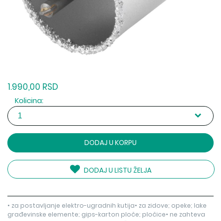
1.990,00 RSD
Kolicina:
DODAJ U KORPU
DODAJ U LISTU ŽELJA
• za postavljanje elektro-ugradnih kutija• za zidove; opeke; lake
građevinske elemente; gips-karton ploče; pločice• ne zahteva