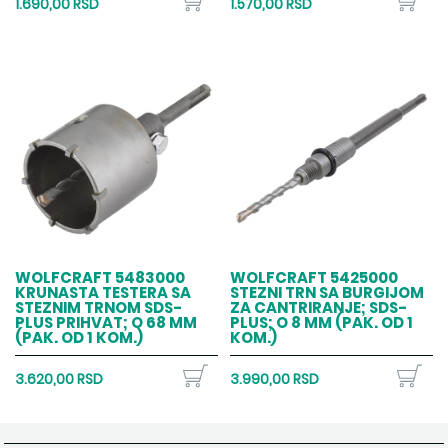
1.690,00 RSD
1.570,00 RSD
WOLFCRAFT 5483000
WOLFCRAFT 5425000
KRUNASTA TESTERA SA
STEZNI TRN SA BURGIJOM
STEZNIM TRNOM SDS-
ZA CANTRIRANJE; SDS-
PLUS PRIHVAT; O 68 MM
PLUS; O 8 MM (PAK. OD 1
(PAK. OD 1 KOM.)
KOM.)
3.620,00 RSD
3.990,00 RSD