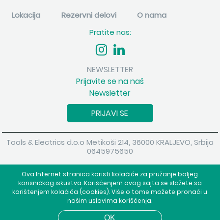
Lokacija
Rezervni delovi
O nama
Pratite nas:
NEWSLETTER
Prijavite se na naš
Newsletter
PRIJAVI SE
Tools & Electrics d.o.o Metikoši 214, 36000 KRALJEVO, Srbija
0645975650
Copyright 2026 Tools & Electrics d.o.o Sva prava su zadržana.
Ova Internet stranica koristi kolačiće za pružanje boljeg
Powered by
shopen.com
korisničkog iskustva. Korišćenjem ovog sajta se slažete sa
korištenjem kolačića (cookies). Više o tome možete pronaći u
našim uslovima korišćenja.