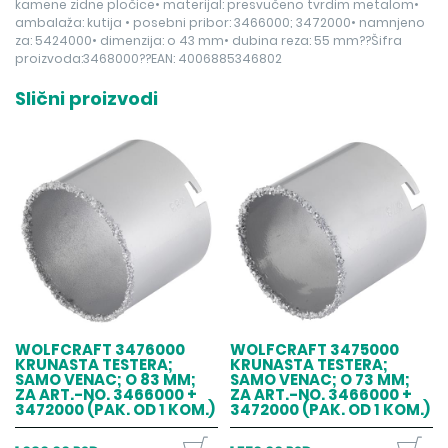
kamene zidne pločice• materijal: presvučeno tvrdim metalom•
ambalaža: kutija • posebni pribor: 3466000; 3472000• namnjeno
za: 5424000• dimenzija: o 43 mm• dubina reza: 55 mm??Šifra
proizvoda:3468000??EAN: 4006885346802
Slični proizvodi
WOLFCRAFT 3476000
WOLFCRAFT 3475000
KRUNASTA TESTERA;
KRUNASTA TESTERA;
SAMO VENAC; O 83 MM;
SAMO VENAC; O 73 MM;
ZA ART.-NO. 3466000 +
ZA ART.-NO. 3466000 +
3472000 (PAK. OD 1 KOM.)
3472000 (PAK. OD 1 KOM.)