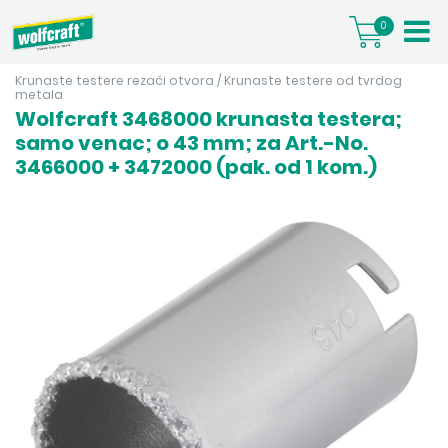
0
Krunaste testere rezači otvora
/
Krunaste testere od tvrdog
metala
Wolfcraft 3468000 krunasta testera;
samo venac; o 43 mm; za Art.-No.
3466000 + 3472000 (pak. od 1 kom.)