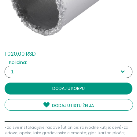
1.020,00 RSD
Kolicina:
DODAJ U KORPU
DODAJ U LISTU ŽELJA
• za sve instalacijske radove (utičnice; razvodne kutije; cevi)• za
zidove; opeke; lake građevinske elemente; gips-karton ploče;