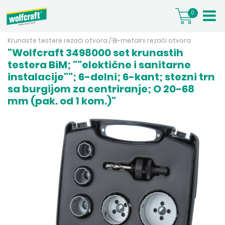
0
Krunaste testere rezači otvora
/
Bi-metalni rezači otvora
"Wolfcraft 3498000 set krunastih
testera BiM; ""elektične i sanitarne
instalacije""; 6-delni; 6-kant; stezni trn
sa burgijom za centriranje; O 20-68
mm (pak. od 1 kom.)"