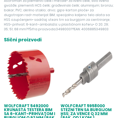
Asortiman za plemeniti čelik i metale• za liveni čelik; sivo liveno
gvožđe; plemeniti HCS čelik; građevinski čelik; aluminijum; bronzu;
bakar; PVC; akrilno staklo; drvo; gips-karton ploče• za
dugotrajan rad• materijal: BiM; specijalno kaljeno telo alata sa
HSS ozupčenjem• sadržaj: stezni trn sa burgijom za centriranje;
HSS• prihvat: 6-kant• ambalaža: u plastičnom koferu• O 20; 29;
35; 51; 68 mm??Šifra proizvoda:3498000??EAN: 4006885349803
Slični proizvodi
WOLFCRAFT 5492000
WOLFCRAFT 5958000
KRUNASTA TESTERA BIM
STEZNI TRN SA BURGIJOM
SA 6-KANT-PRIHVATOM I
HSS; ZA VENCE O 32 MM
BURGIJOM O 92 MM (PAK.
(PAK. OD 1 KOM.)