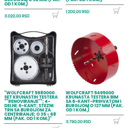
OD 1 KOM.)
1.200,00 RSD
3.020,00 RSD
"WOLFCRAFT 5980000
WOLFCRAFT 5495000
SET KRUNASTIH TESTERA
KRUNASTA TESTERA BIM
""RENOVIRANJE""; 4-
SA 6-KANT-PRIHVATOM I
DELNI; 6-KANT; STEZNI
BURGIJOM O 127 MM (PAK.
TRN SA BURGIJOM ZA
OD 1 KOM.)
CENTRIRANJE; O 35 - 68
MM (PAK. OD 1 KOM.)"
3.790,00 RSD