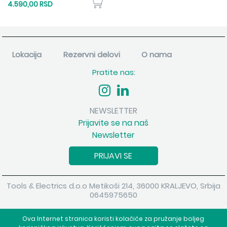
4.590,00 RSD
Lokacija
Rezervni delovi
O nama
Pratite nas:
NEWSLETTER
Prijavite se na naš
Newsletter
PRIJAVI SE
Tools & Electrics d.o.o Metikoši 214, 36000 KRALJEVO, Srbija
0645975650
Copyright 2026 Tools & Electrics d.o.o Sva prava su zadržana.
Ova Internet stranica koristi kolačiće za pružanje boljeg
Powered by
shopen.com