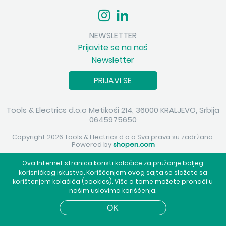
NEWSLETTER
Prijavite se na naš
Newsletter
PRIJAVI SE
Tools & Electrics d.o.o Metikoši 214, 36000 KRALJEVO, Srbija
0645975650
Copyright 2026 Tools & Electrics d.o.o Sva prava su zadržana.
Powered by
shopen.com
Ova Internet stranica koristi kolačiće za pružanje boljeg
korisničkog iskustva. Korišćenjem ovog sajta se slažete sa
korištenjem kolačića (cookies). Više o tome možete pronaći u
našim uslovima korišćenja.