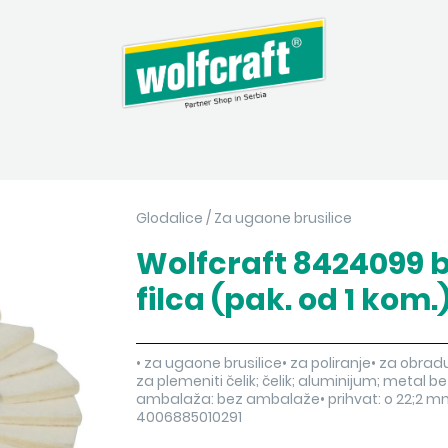
Glodalice
/
Za ugaone brusilice
Wolfcraft 8424099 b
filca (pak. od 1 kom.
• za ugaone brusilice• za poliranje• za obradu 
za plemeniti čelik; čelik; aluminijum; metal be
ambalaža: bez ambalaže• prihvat: o 22;2 m
4006885010291