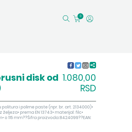
0
rusni disk od
1.080,00
)
RSD
politura i polirne paste (npr. br. art. 2134000)•
z željeza• prema EN 13743• materijal: filc•
m• o 115 mm??Šifra proizvoda:8424099??EAN: