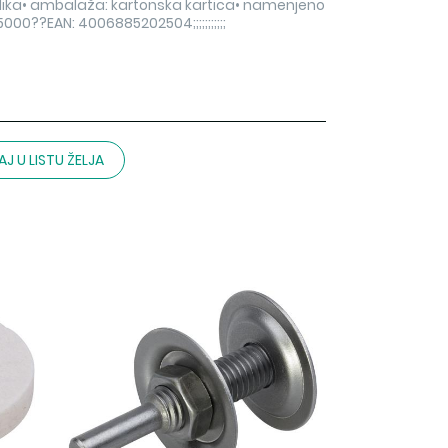
lika• ambalaža: kartonska kartica• namenjeno
0??EAN: 4006885202504;;;;;;;;;;;
J U LISTU ŽELJA