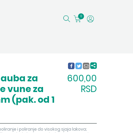
0
hauba za
600,00
će vune za
RSD
mm (pak. od 1
oliranje i poliranje do visokog sjaja lakova;