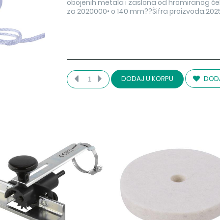
obojenih metala i zaslona od hromiranog če
za 2020000• o 140 mm??Šifra proizvoda:202500
DODA
DODAJ U KORPU