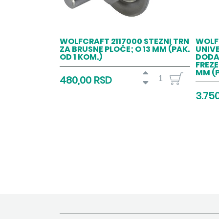
WOLFCRAFT 2117000 STEZNI TRN
WOLF
ZA BRUSNE PLOČE; O 13 MM (PAK.
UNIV
OD 1 KOM.)
DODAT
FREZE
MM (P
480,00 RSD
3.75