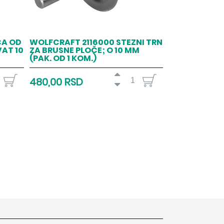
ČA OD
WOLFCRAFT 2116000 STEZNI TRN
VAT 10
ZA BRUSNE PLOČE; O 10 MM
(PAK. OD 1 KOM.)
480,00 RSD