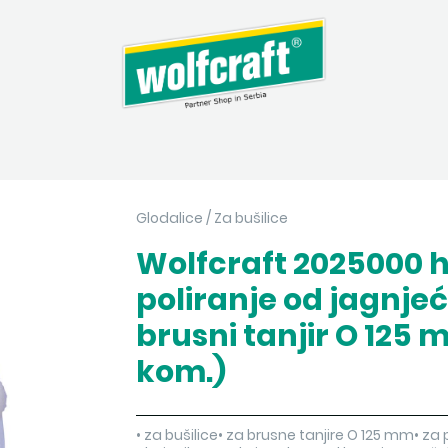
Glodalice
/
Za bušilice
Wolfcraft 2025000 
poliranje od jagnje
brusni tanjir O 125 
kom.)
• za bušilice• za brusne tanjire O 125 mm• za p