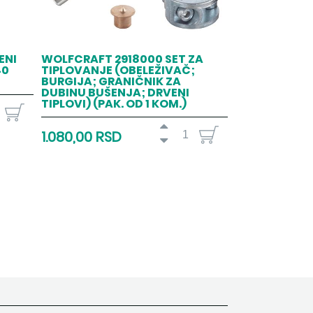
ENI
WOLFCRAFT 2918000 SET ZA
40
TIPLOVANJE (OBELEŽIVAČ;
BURGIJA; GRANIČNIK ZA
DUBINU BUŠENJA; DRVENI
TIPLOVI) (PAK. OD 1 KOM.)
1.080,00 RSD