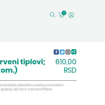
0
veni tiplovi;
610,00
kom.)
RSD
ambalaža: plastična vrećica na kartici•
 dužina: 40 mm• O 8 mm??Šifra