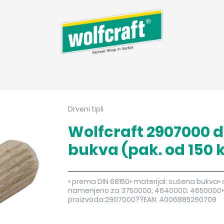
Drveni tipli
Wolfcraft 2907000 dr
bukva (pak. od 150 
• prema DIN 68150• materijal: sušena bukva• 
namenjeno za 3750000; 4640000; 4650000•
proizvoda:2907000??EAN: 4006885290709