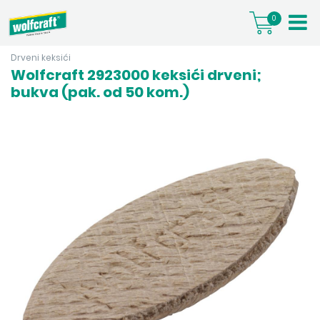
0
Drveni keksići
Wolfcraft 2923000 keksići drveni;
bukva (pak. od 50 kom.)