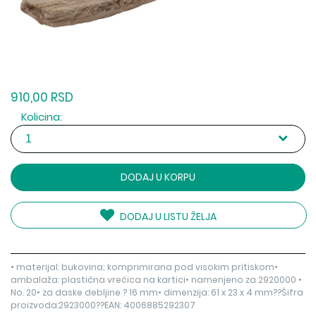
910,00 RSD
Kolicina:
DODAJ U KORPU
DODAJ U LISTU ŽELJA
• materijal: bukovina; komprimirana pod visokim pritiskom•
ambalaža: plastična vrećica na kartici• namenjeno za 2920000 •
No. 20• za daske debljine ? 16 mm• dimenzija: 61 x 23 x 4 mm??Šifra
proizvoda:2923000??EAN: 4006885292307