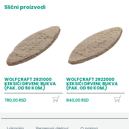
Slični proizvodi
WOLFCRAFT 2921000
WOLFCRAFT 2922000
KEKSIĆI DRVENI; BUKVA
KEKSIĆI DRVENI; BUKVA
(PAK. OD 50 KOM.)
(PAK. OD 50 KOM.)
780,00 RSD
840,00 RSD
Lokacija
Rezervni delovi
O nama