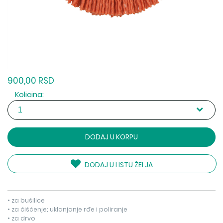
900,00 RSD
Kolicina:
DODAJ U KORPU
DODAJ U LISTU ŽELJA
• za bušilice
• za čišćenje; uklanjanje rđe i poliranje
• za drvo