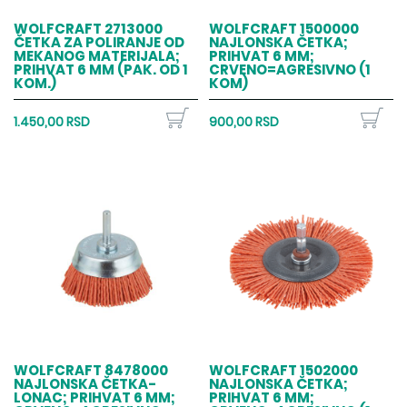
WOLFCRAFT 2713000
WOLFCRAFT 1500000
ČETKA ZA POLIRANJE OD
NAJLONSKA ČETKA;
MEKANOG MATERIJALA;
PRIHVAT 6 MM;
PRIHVAT 6 MM (PAK. OD 1
CRVENO=AGRESIVNO (1
KOM.)
KOM)
1.450,00 RSD
900,00 RSD
WOLFCRAFT 8478000
WOLFCRAFT 1502000
NAJLONSKA ČETKA-
NAJLONSKA ČETKA;
LONAC; PRIHVAT 6 MM;
PRIHVAT 6 MM;