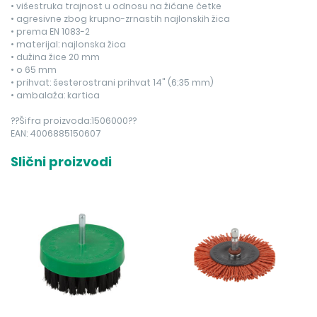
• višestruka trajnost u odnosu na žičane četke
• agresivne zbog krupno-zrnastih najlonskih žica
• prema EN 1083-2
• materijal: najlonska žica
• dužina žice 20 mm
• o 65 mm
• prihvat: šesterostrani prihvat 14" (6;35 mm)
• ambalaža: kartica
??Šifra proizvoda:1506000??
EAN: 4006885150607
Slični proizvodi