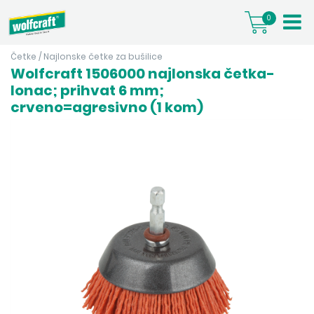
0
Četke
/
Najlonske četke za bušilice
Wolfcraft 1506000 najlonska četka-
lonac; prihvat 6 mm;
crveno=agresivno (1 kom)