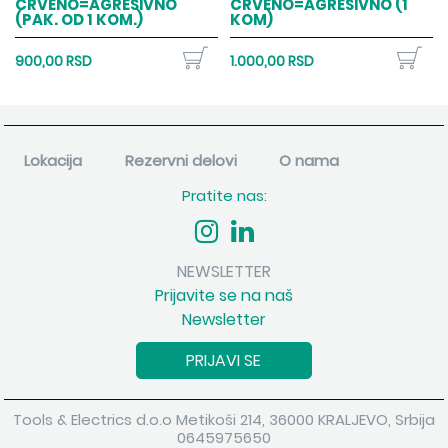
CRVENO=AGRESIVNO
CRVENO=AGRESIVNO (1
(PAK. OD 1 KOM.)
KOM)
900,00 RSD
1.000,00 RSD
Lokacija
Rezervni delovi
O nama
Pratite nas:
NEWSLETTER
Prijavite se na naš
Newsletter
PRIJAVI SE
Tools & Electrics d.o.o Metikoši 214, 36000 KRALJEVO, Srbija
0645975650