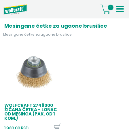
0
Mesingane četke za ugaone brusilice
Mesingane četke za ugaone brusilice
WOLFCRAFT 2748000
ŽIČANA ČETKA - LONAC
OD MESINGA (PAK. OD 1
KOM.)
1.930,00 RSD