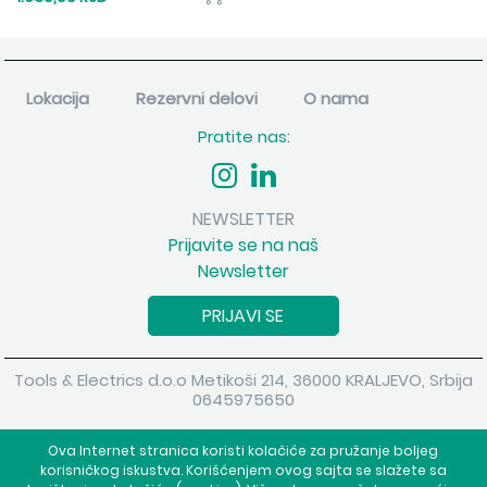
Lokacija
Rezervni delovi
O nama
Pratite nas:
NEWSLETTER
Prijavite se na naš
Newsletter
PRIJAVI SE
Tools & Electrics d.o.o Metikoši 214, 36000 KRALJEVO, Srbija
0645975650
Copyright 2026 Tools & Electrics d.o.o Sva prava su zadržana.
Ova Internet stranica koristi kolačiće za pružanje boljeg
Powered by
shopen.com
korisničkog iskustva. Korišćenjem ovog sajta se slažete sa