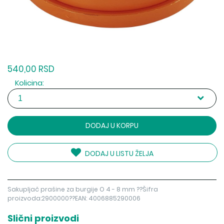
540,00 RSD
Kolicina:
DODAJ U KORPU
DODAJ U LISTU ŽELJA
Sakupljač prašine za burgije O 4 - 8 mm ??Šifra
proizvoda:2900000??EAN: 4006885290006
Slični proizvodi