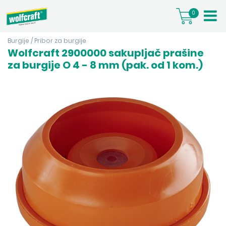
0
Burgije
/
Pribor za burgije
Wolfcraft 2900000 sakupljač prašine
za burgije O 4 - 8 mm (pak. od 1 kom.)