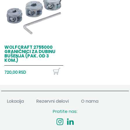
WOLFCRAFT 2755000
GRANIČNICI ZA DUBINU
BUŠENJA (PAK. OD 3
KOM.)
720,00 RSD
Lokacija
Rezervni delovi
O nama
Pratite nas: