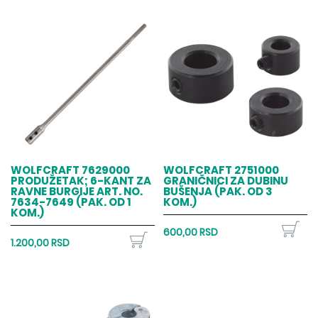
WOLFCRAFT 7629000
WOLFCRAFT 2751000
PRODUŽETAK; 6-KANT ZA
GRANIČNICI ZA DUBINU
RAVNE BURGIJE ART. NO.
BUŠENJA (PAK. OD 3
7634-7649 (PAK. OD 1
KOM.)
KOM.)
600,00 RSD
1.200,00 RSD