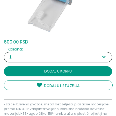
600,00 RSD
Kolicina:
DODAJ U KORPU
DODAJ U LISTU ŽELJA
• za čelik; liveno gvožđe; metal bez željeza; plastične materijale•
prema DIN 338• varijanta: valjano; konusno brušene površine•
materijal: HSS• ugao šiljka: 118°• ambalaža: u plastičnoj kutiji na