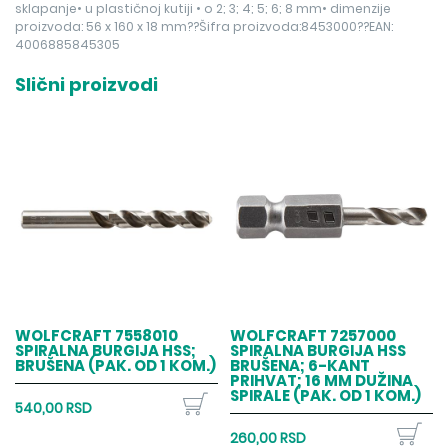
sklapanje• u plastičnoj kutiji • o 2; 3; 4; 5; 6; 8 mm• dimenzije
proizvoda: 56 x 160 x 18 mm??Šifra proizvoda:8453000??EAN:
4006885845305
Slični proizvodi
WOLFCRAFT 7558010
WOLFCRAFT 7257000
SPIRALNA BURGIJA HSS;
SPIRALNA BURGIJA HSS
BRUŠENA (PAK. OD 1 KOM.)
BRUŠENA; 6-KANT
PRIHVAT; 16 MM DUŽINA
SPIRALE (PAK. OD 1 KOM.)
540,00 RSD
260,00 RSD