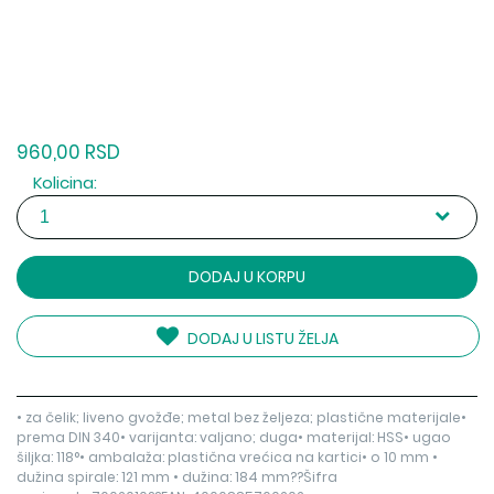
960,00 RSD
Kolicina:
DODAJ U KORPU
DODAJ U LISTU ŽELJA
• za čelik; liveno gvožđe; metal bez željeza; plastične materijale•
prema DIN 340• varijanta: valjano; duga• materijal: HSS• ugao
šiljka: 118°• ambalaža: plastična vrećica na kartici• o 10 mm •
dužina spirale: 121 mm • dužina: 184 mm??Šifra