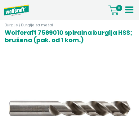
0
Burgije
/
Burgije za metal
Wolfcraft 7569010 spiralna burgija HSS;
brušena (pak. od 1 kom.)