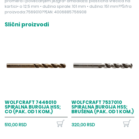
promera i povećanjem jezgra• ambalaža: plastična vrećica na
kartici• o 12;5 mm • dužina spirale: 101 mm • dužina: 151 mm??Šifra
proizvoda:7569010??EAN: 4006885756908
Slični proizvodi
WOLFCRAFT 7446010
WOLFCRAFT 7537010
SPIRALNA BURGIJA HSS;
SPIRALNA BURGIJA HSS;
CO (PAK. OD 1 KOM.)
BRUŠENA (PAK. OD 1 KOM.)
510,00 RSD
320,00 RSD