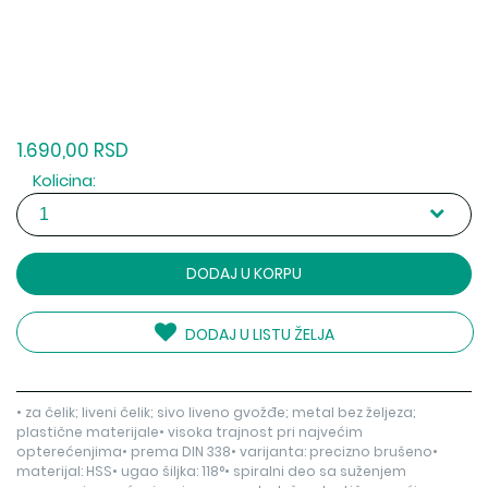
1.690,00 RSD
Kolicina:
DODAJ U KORPU
DODAJ U LISTU ŽELJA
• za čelik; liveni čelik; sivo liveno gvožđe; metal bez željeza;
plastične materijale• visoka trajnost pri najvećim
opterećenjima• prema DIN 338• varijanta: precizno brušeno•
materijal: HSS• ugao šiljka: 118°• spiralni deo sa suženjem