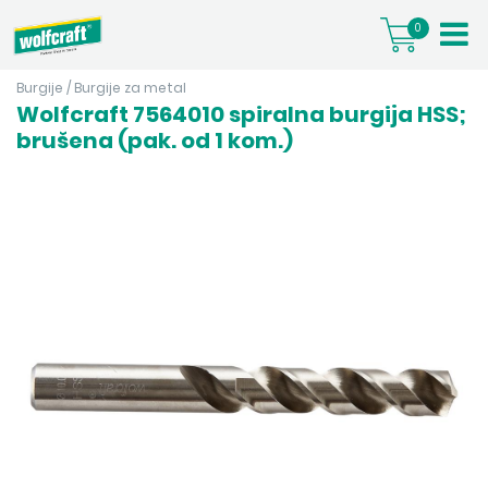
0
Burgije
/
Burgije za metal
Wolfcraft 7564010 spiralna burgija HSS;
brušena (pak. od 1 kom.)