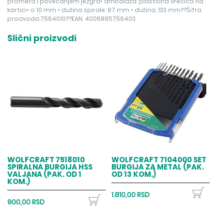
promera i povećanjem jezgra• ambalaža: plastična vrećica na
kartici• o 10 mm • dužina spirale: 87 mm • dužina: 133 mm??Šifra
proizvoda:7564010??EAN: 4006885756403
Slični proizvodi
WOLFCRAFT 7518010
WOLFCRAFT 7104000 SET
SPIRALNA BURGIJA HSS
BURGIJA ZA METAL (PAK.
VALJANA (PAK. OD 1
OD 13 KOM.)
KOM.)
1.810,00 RSD
900,00 RSD