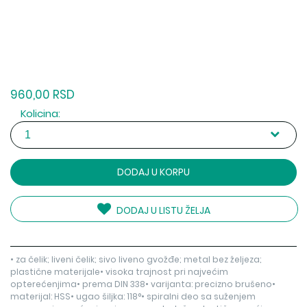
960,00 RSD
Kolicina:
DODAJ U KORPU
DODAJ U LISTU ŽELJA
• za čelik; liveni čelik; sivo liveno gvožđe; metal bez željeza;
plastične materijale• visoka trajnost pri najvećim
opterećenjima• prema DIN 338• varijanta: precizno brušeno•
materijal: HSS• ugao šiljka: 118°• spiralni deo sa suženjem