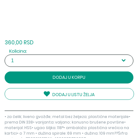
360,00 RSD
Kolicina:
DODAJ U KORPU
DODAJ U LISTU ŽELJA
• za čelik; liveno gvožđe; metal bez željeza; plastične materijale•
prema DIN 338• varijanta: valjano; konusno brušene površine•
materijal: HSS• ugao šiljka: 118°• ambalaža: plastična vrećica na
kartici• o 7 mm • dužina spirale: 69 mm • dužina: 109 mm??Šifra