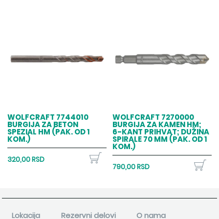
WOLFCRAFT 7744010
WOLFCRAFT 7270000
BURGIJA ZA BETON
BURGIJA ZA KAMEN HM;
SPEZIAL HM (PAK. OD 1
6-KANT PRIHVAT; DUŽINA
KOM.)
SPIRALE 70 MM (PAK. OD 1
KOM.)
320,00 RSD
790,00 RSD
Lokacija
Rezervni delovi
O nama