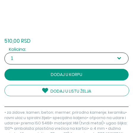
510,00 RSD
Kolicina:
DODAJ U KORPU
DODAJ U LISTU ŽELJA
• za zidove; kamen; beton; mermer; prirodno kamenje; keramiku•
ravni ulaz u spiralni žljeb• specijalno kaljeno• otporno na udare i
udarce• prema ISO 5468• materijal: HM (tvrdi metal)• ugao šiljka:
130°• ambalaža: plastična vrećica na kartici• o 4 mm • dužina