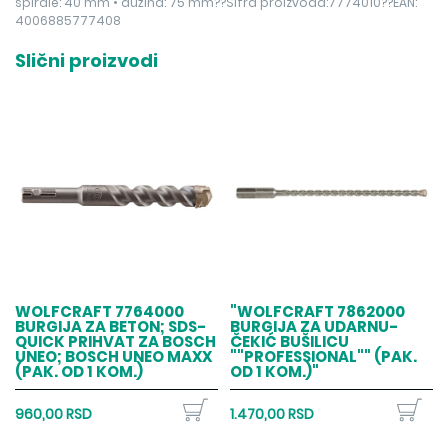
spirale: 40 mm • dužina: 75 mm??Šifra proizvoda:7774010??EAN:
4006885777408
Slični proizvodi
WOLFCRAFT 7764000
"WOLFCRAFT 7862000
BURGIJA ZA BETON; SDS-
BURGIJA ZA UDARNU-
QUICK PRIHVAT ZA BOSCH
ČEKIĆ BUŠILICU
UNEO; BOSCH UNEO MAXX
""PROFESSIONAL"" (PAK.
(PAK. OD 1 KOM.)
OD 1 KOM.)"
960,00 RSD
1.470,00 RSD