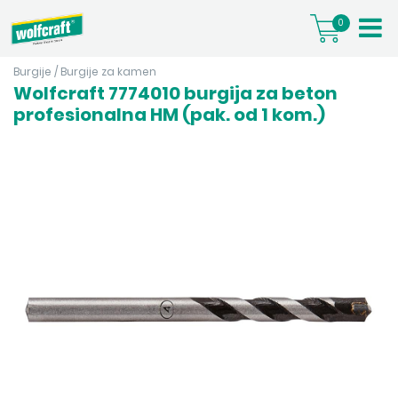
0
Burgije
/
Burgije za kamen
Wolfcraft 7774010 burgija za beton
profesionalna HM (pak. od 1 kom.)