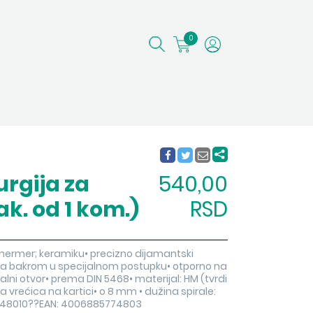
0
urgija za
540,00
k. od 1 kom.)
RSD
 mermer; keramiku• precizno dijamantski
sa bakrom u specijalnom postupku• otporno na
lni otvor• prema DIN 5468• materijal: HM (tvrdi
a vrećica na kartici• o 8 mm • dužina spirale:
7748010??EAN: 4006885774803