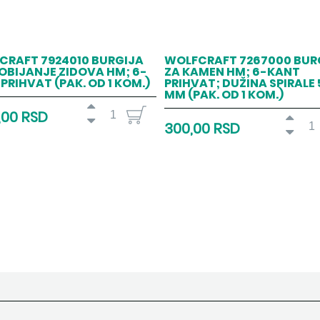
CRAFT 7924010 BURGIJA
WOLFCRAFT 7267000 BUR
OBIJANJE ZIDOVA HM; 6-
ZA KAMEN HM; 6-KANT
PRIHVAT (PAK. OD 1 KOM.)
PRIHVAT; DUŽINA SPIRALE 
MM (PAK. OD 1 KOM.)
,00 RSD
300,00 RSD