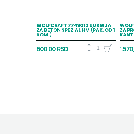
WOLFCRAFT 7749010 BURGIJA
WOLF
ZA BETON SPEZIAL HM (PAK. OD 1
ZA PR
KOM.)
KANT 
600,00 RSD
1.570