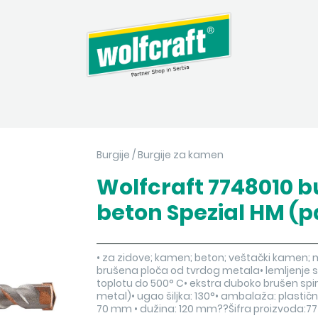
Burgije
/
Burgije za kamen
Wolfcraft 7748010 b
beton Spezial HM (pa
• za zidove; kamen; beton; veštački kamen;
brušena ploča od tvrdog metala• lemljenje 
toplotu do 500° C• ekstra duboko brušen spira
metal)• ugao šiljka: 130°• ambalaža: plastičn
70 mm • dužina: 120 mm??Šifra proizvoda: