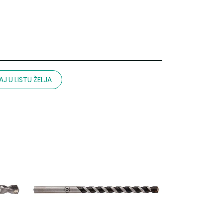
J U LISTU ŽELJA