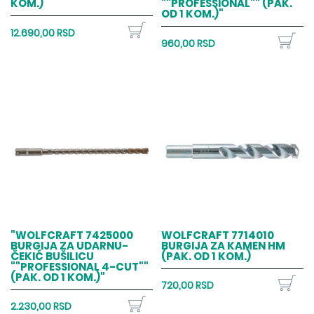
KOM.)
""PROFESSIONAL"" (PAK.
OD 1 KOM.)"
12.690,00 RSD
960,00 RSD
"WOLFCRAFT 7425000
WOLFCRAFT 7714010
BURGIJA ZA UDARNU-
BURGIJA ZA KAMEN HM
ČEKIĆ BUŠILICU
(PAK. OD 1 KOM.)
""PROFESSIONAL 4-CUT""
(PAK. OD 1 KOM.)"
720,00 RSD
2.230,00 RSD