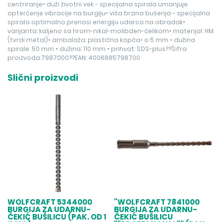
centriranje• duži životni vek - specijalna spirala umanjuje
opterćenje vibracije na burgiju• viša brzina bušenja - specijalna
spirala optimalno prenosi energiju udarca na obradak•
varijanta: kaljeno sa hrom-nikal-molibden-čelikom• materijal: HM
(tvrdi metal)• ambalaža: plastična kopča• o 5 mm • dužina
spirale: 50 mm • dužina: 110 mm • prihvat: SDS-plus??Šifra
proizvoda:7987000??EAN: 4006885798700
Slični proizvodi
WOLFCRAFT 5344000
"WOLFCRAFT 7841000
BURGIJA ZA UDARNU-
BURGIJA ZA UDARNU-
ČEKIĆ BUŠILICU (PAK. OD 1
ČEKIĆ BUŠILICU