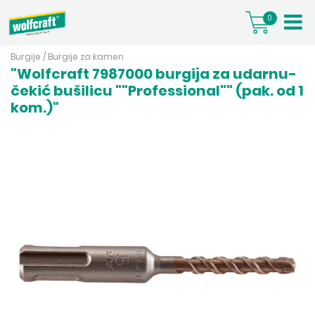
0
Burgije
/
Burgije za kamen
"Wolfcraft 7987000 burgija za udarnu-
čekić bušilicu ""Professional"" (pak. od 1
kom.)"