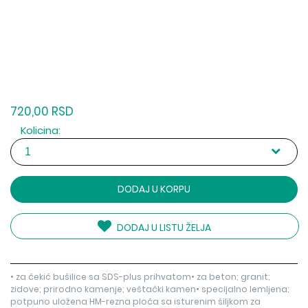
720,00 RSD
Kolicina:
DODAJ U KORPU
DODAJ U LISTU ŽELJA
• za čekić bušilice sa SDS-plus prihvatom• za beton; granit;
zidove; prirodno kamenje; veštački kamen• specijalno lemljena;
potpuno uložena HM-rezna ploča sa isturenim šiljkom za