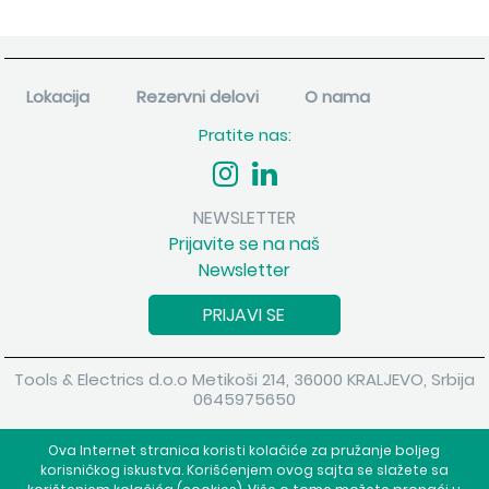
Lokacija
Rezervni delovi
O nama
Pratite nas:
NEWSLETTER
Prijavite se na naš
Newsletter
PRIJAVI SE
Tools & Electrics d.o.o Metikoši 214, 36000 KRALJEVO, Srbija
0645975650
Copyright 2026 Tools & Electrics d.o.o Sva prava su zadržana.
Ova Internet stranica koristi kolačiće za pružanje boljeg
Powered by
shopen.com
korisničkog iskustva. Korišćenjem ovog sajta se slažete sa