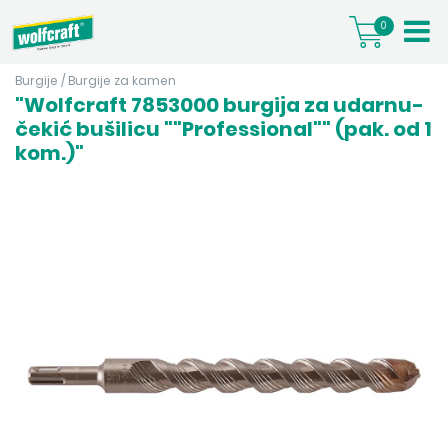
0
Burgije
/
Burgije za kamen
"Wolfcraft 7853000 burgija za udarnu-
čekić bušilicu ""Professional"" (pak. od 1
kom.)"