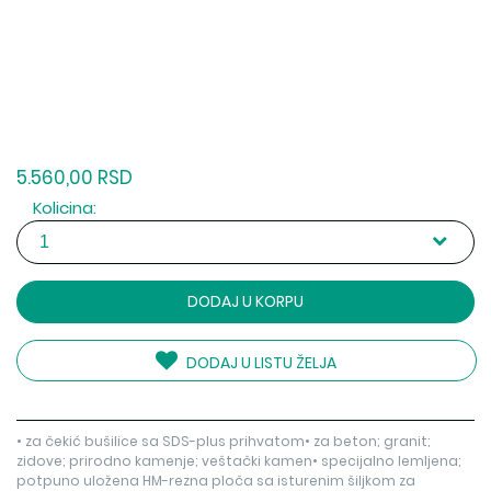
5.560,00 RSD
Kolicina:
DODAJ U KORPU
DODAJ U LISTU ŽELJA
• za čekić bušilice sa SDS-plus prihvatom• za beton; granit;
zidove; prirodno kamenje; veštački kamen• specijalno lemljena;
potpuno uložena HM-rezna ploča sa isturenim šiljkom za