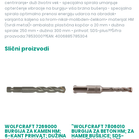
centriranje• duži životni vek - specijalna spirala umanjuje
opterćenje vibracije na burgiju• viša brzina bušenja - specijalna
spirala optimalno prenosi energiju udarca na obradak•
varijanta: kaljeno sa hrom-nikal-molibden-čelikom• materijal: HM
(tvrdi metal)• ambalaža: plastična kopča• o 20 mm • dužina
spirale: 250 mm • dužina: 300 mm • prihvat: SDS-plus??Šifra
proizvoda:7853000??EAN: 4006885785304
Slični proizvodi
WOLFCRAFT 7269000
"WOLFCRAFT 7806010
BURGIJA ZA KAMEN HM;
BURGIJA ZA BETON HM; ZA
6-KANT PRIHVAT; DUŽINA
HAMER BUŠILICE; SDS-