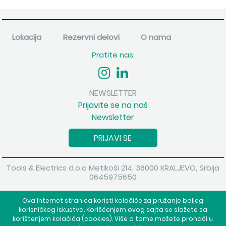
Lokacija
Rezervni delovi
O nama
Pratite nas:
NEWSLETTER
Prijavite se na naš
Newsletter
PRIJAVI SE
Tools & Electrics d.o.o Metikoši 214, 36000 KRALJEVO, Srbija
0645975650
Copyright 2026 Tools & Electrics d.o.o Sva prava su zadržana.
Ova Internet stranica koristi kolačiće za pružanje boljeg
Powered by
shopen.com
korisničkog iskustva. Korišćenjem ovog sajta se slažete sa
korištenjem kolačića (cookies). Više o tome možete pronaći u