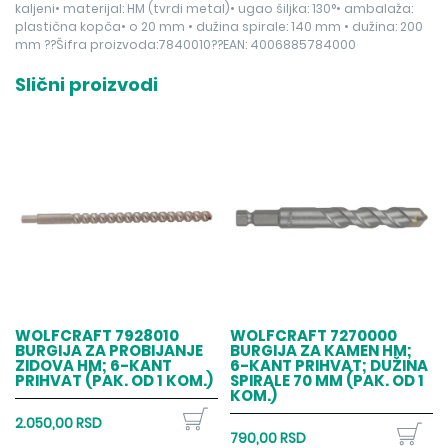
kaljeni• materijal: HM (tvrdi metal)• ugao šiljka: 130°• ambalaža:
plastična kopča• o 20 mm • dužina spirale: 140 mm • dužina: 200
mm ??Šifra proizvoda:7840010??EAN: 4006885784000
Slični proizvodi
WOLFCRAFT 7928010
WOLFCRAFT 7270000
BURGIJA ZA PROBIJANJE
BURGIJA ZA KAMEN HM;
ZIDOVA HM; 6-KANT
6-KANT PRIHVAT; DUŽINA
PRIHVAT (PAK. OD 1 KOM.)
SPIRALE 70 MM (PAK. OD 1
KOM.)
2.050,00 RSD
790,00 RSD