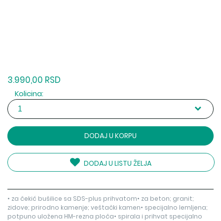
3.990,00 RSD
Kolicina:
DODAJ U KORPU
DODAJ U LISTU ŽELJA
• za čekić bušilice sa SDS-plus prihvatom• za beton; granit;
zidove; prirodno kamenje; veštački kamen• specijalno lemljena;
potpuno uložena HM-rezna ploča• spirala i prihvat specijalno