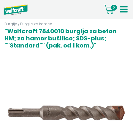
0
Burgije
/
Burgije za kamen
"Wolfcraft 7840010 burgija za beton
HM; za hamer bušilice; SDS-plus;
""Standard"" (pak. od 1 kom.)"