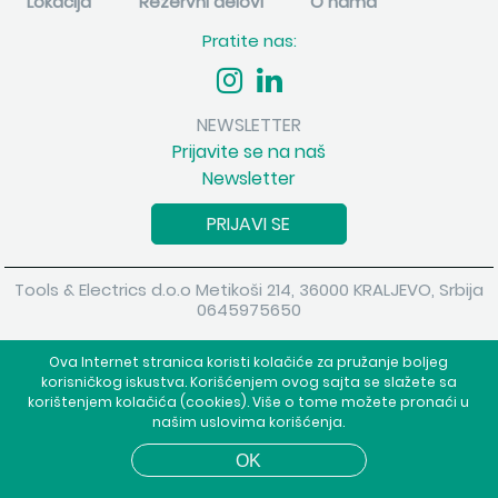
Lokacija
Rezervni delovi
O nama
Pratite nas:
NEWSLETTER
Prijavite se na naš
Newsletter
PRIJAVI SE
Tools & Electrics d.o.o Metikoši 214, 36000 KRALJEVO, Srbija
0645975650
Copyright 2026 Tools & Electrics d.o.o Sva prava su zadržana.
Ova Internet stranica koristi kolačiće za pružanje boljeg
Powered by
shopen.com
korisničkog iskustva. Korišćenjem ovog sajta se slažete sa
korištenjem kolačića (cookies). Više o tome možete pronaći u
našim uslovima korišćenja.