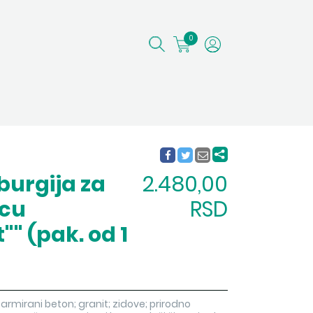
0
burgija za
2.480,00
icu
RSD
"" (pak. od 1
 armirani beton; granit; zidove; prirodno