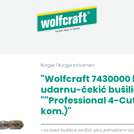
Burgije
/
Burgije za kamen
"Wolfcraft 7430000 
udarnu-čekić bušil
""Professional 4-Cut
kom.)"
• za čekić bušilice sa SDS-plus prihvatom• za