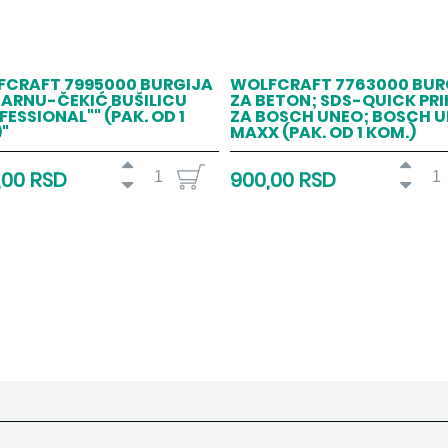
FCRAFT 7995000 BURGIJA
WOLFCRAFT 7763000 BUR
DARNU-ČEKIĆ BUŠILICU
ZA BETON; SDS-QUICK PR
FESSIONAL"" (PAK. OD 1
ZA BOSCH UNEO; BOSCH 
"
MAXX (PAK. OD 1 KOM.)
,00 RSD
900,00 RSD