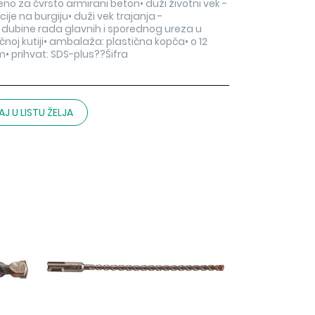
 za čvrsto armirani beton• duži životni vek -
ije na burgiju• duži vek trajanja -
 dubine rada glavnih i sporednog ureza u
čnoj kutiji• ambalaža: plastična kopča• o 12
• prihvat: SDS-plus??Šifra
J U LISTU ŽELJA