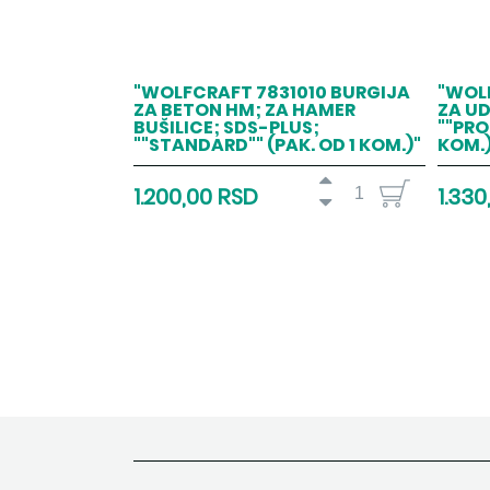
"WOLFCRAFT 7831010 BURGIJA
"WOL
ZA BETON HM; ZA HAMER
ZA U
BUŠILICE; SDS-PLUS;
""PRO
""STANDARD"" (PAK. OD 1 KOM.)"
KOM.)
1.200,00 RSD
1.330