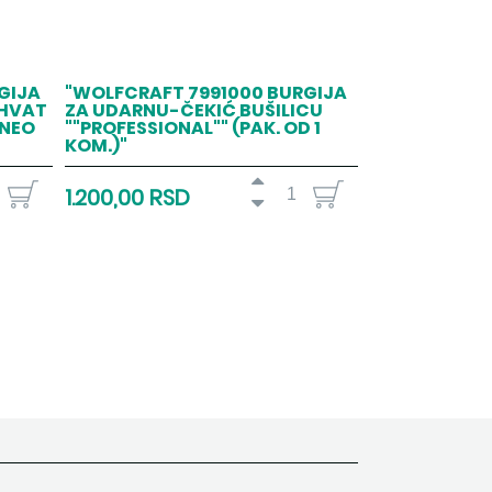
GIJA
"WOLFCRAFT 7991000 BURGIJA
IHVAT
ZA UDARNU-ČEKIĆ BUŠILICU
UNEO
""PROFESSIONAL"" (PAK. OD 1
KOM.)"
1.200,00 RSD