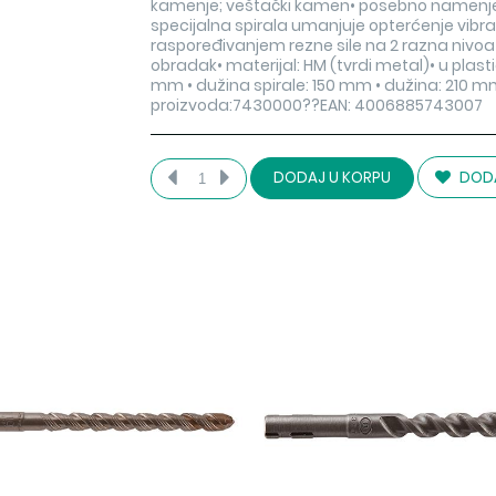
kamenje; veštački kamen• posebno namenjeno
specijalna spirala umanjuje opterćenje vibrac
raspoređivanjem rezne sile na 2 razna nivoa
obradak• materijal: HM (tvrdi metal)• u plasti
mm • dužina spirale: 150 mm • dužina: 210 mm
proizvoda:7430000??EAN: 4006885743007
DODA
DODAJ U KORPU